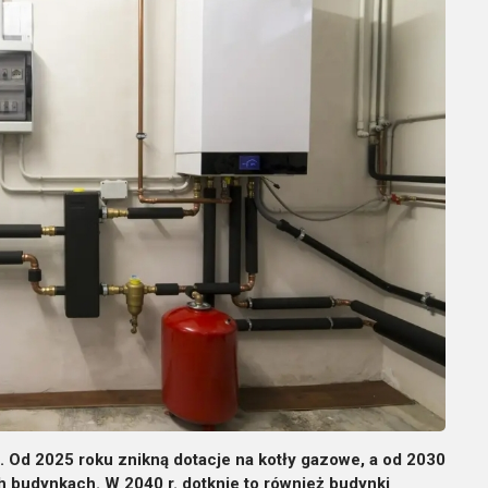
. Od 2025 roku znikną dotacje na kotły gazowe, a od 2030
 budynkach. W 2040 r. dotknie to również budynki