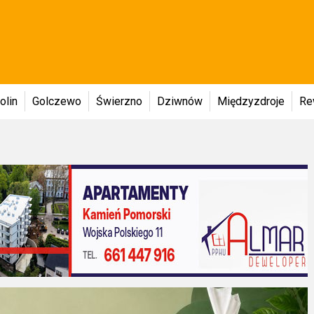
olin
Golczewo
Świerzno
Dziwnów
Międzyzdroje
Re