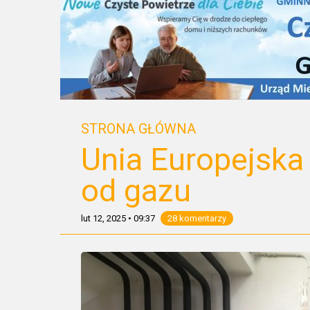
STRONA GŁÓWNA
Unia Europejska
od gazu
lut 12, 2025
•
09:37
28 komentarzy