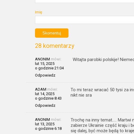
Imię
28 komentarzy
ANONIM
mówi:
Witajta parobki polskije! Nieme
lut 15, 2025
o godzinie 21:04
Odpowiedz
ADAM
mówi:
To mi teraz wracać 50 tysi za i
lut 14, 2025
nikt nie sra
o godzinie 8:43
Odpowiedz
ANONIM
mówi:
Trochę na inny temat….. Martwi
lut 13, 2025
zabierze Ukrainie część kraju i 
o godzinie 6:18
się dalej, być może będą to kraje