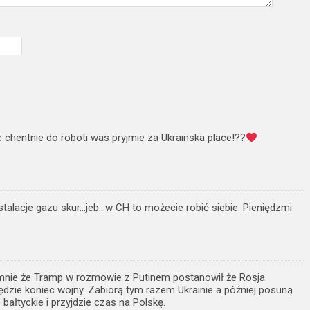
c chentnie do roboti was pryjmie za Ukrainska place!??
nstalacje gazu skur…jeb…w CH to możecie robić siebie. Pieniędzmi
 mnie że Tramp w rozmowie z Putinem postanowił że Rosja
będzie koniec wojny. Zabiorą tym razem Ukrainie a później posuną
 bałtyckie i przyjdzie czas na Polskę.