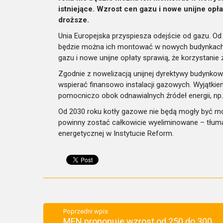
istniejące. Wzrost cen gazu i nowe unijne opła
droższe.
Unia Europejska przyspiesza odejście od gazu. Od 
będzie można ich montować w nowych budynkach. W
gazu i nowe unijne opłaty sprawią, że korzystanie 
Zgodnie z nowelizacją unijnej dyrektywy budynko
wspierać finansowo instalacji gazowych. Wyjątki
pomocniczo obok odnawialnych źródeł energii, np.
Od 2030 roku kotły gazowe nie będą mogły być 
powinny zostać całkowicie wyeliminowane – tłumacz
energetycznej w Instytucie Reform.
Poprzedni wpis
MEN proponuje wzrost od 250 do 300