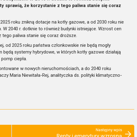
ty sprawią, że korzystanie z tego paliwa stanie się coraz
2025 roku znikną dotacje na kotły gazowe, a od 2030 roku nie
 2040 r. dotknie to również budynki istniejące. Wzrost cen
z tego paliwa stanie się coraz droższe.
wej, od 2025 roku państwa członkowskie nie będą mogły
em będą systemy hybrydowe, w których kotły gazowe działają
 pomp ciepła.
montowane w nowych nieruchomościach, a do 2040 roku
y Maria Niewitała-Rej, analityczka ds. polityki klimatyczno-
Następny wpis
Renty i emerytury wzrosną