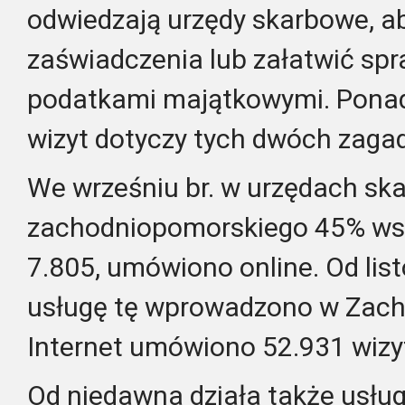
odwiedzają urzędy skarbowe, a
zaświadczenia lub załatwić sp
podatkami majątkowymi. Ponad
wizyt dotyczy tych dwóch zaga
We wrześniu br. w urzędach sk
zachodniopomorskiego 45% wszy
7.805, umówiono online. Od lis
usługę tę wprowadzono w Zac
Internet umówiono 52.931 wizy
Od niedawna działa także usł