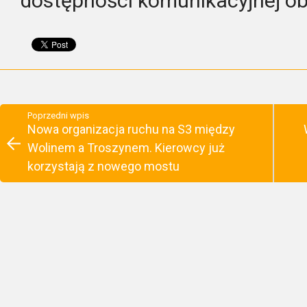
dostępności komunikacyjnej ob
Poprzedni wpis
Nowa organizacja ruchu na S3 między
Wolinem a Troszynem. Kierowcy już
korzystają z nowego mostu