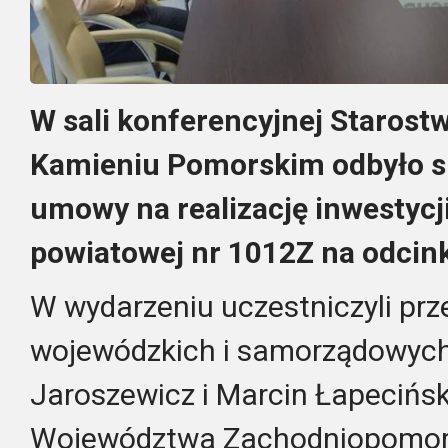
W sali konferencyjnej Staros
Kamieniu Pomorskim odbyło si
umowy na realizację inwestycj
powiatowej nr 1012Z na odcink
W wydarzeniu uczestniczyli prz
wojewódzkich i samorządowych
Jaroszewicz i Marcin Łapecińs
Województwa Zachodniopomors