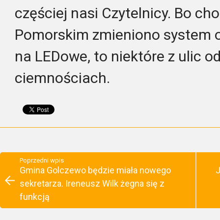
częściej nasi Czytelnicy. Bo c
Pomorskim zmieniono system o
na LEDowe, to niektóre z ulic o
ciemnościach.
Poprzedni wpis
Gmina Golczewo będzie miała nowego
J
sekretarza. Ireneusz Wilk żegna się z
funkcją