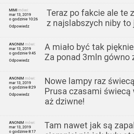
MIMI
mówi:
Teraz po fakcie ale te 
mar 13, 2019
o godzinie 10:26
z najslabszych niby to
Odpowiedz
ANONIM
mówi:
A miało być tak pięknie
mar 13, 2019
o godzinie 9:45
Za ponad 3mln gówno 
Odpowiedz
ANONIM
mówi:
Nowe lampy raz świecą r
mar 13, 2019
o godzinie 8:29
Prusa czasami świecą w
Odpowiedz
aż dziwne!
ANONIM
mówi:
Tam nawet jak są zapalo
mar 13, 2019
o godzinie 8:17