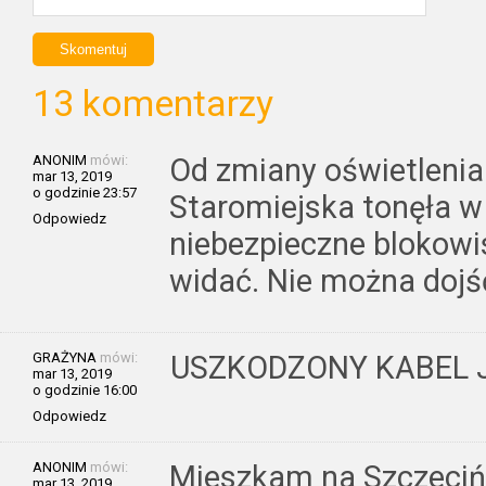
13 komentarzy
ANONIM
mówi:
Od zmiany oświetlenia 
mar 13, 2019
o godzinie 23:57
Staromiejska tonęła w
Odpowiedz
niebezpieczne blokowis
widać. Nie można dojś
GRAŻYNA
mówi:
USZKODZONY KABEL 
mar 13, 2019
o godzinie 16:00
Odpowiedz
ANONIM
mówi:
Mieszkam na Szczecińsk
mar 13, 2019