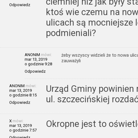
ciemniej niż jak były s
Odpowiedz
ktoś wie czemu na n
ulicach są mocniejsze l
podmieniali?
ANONIM
mówi:
żeby wszyscy widzieli że to nowa ulica
mar 13, 2019
zauważyli
o godzinie 9:28
Odpowiedz
ANONIM
mówi:
Urząd Gminy powinien
mar 13, 2019
o godzinie 8:15
ul. szczecińskiej rozdać
Odpowiedz
X
mówi:
Okropne jest to oświetl
mar 13, 2019
o godzinie 7:57
Odpowiedz