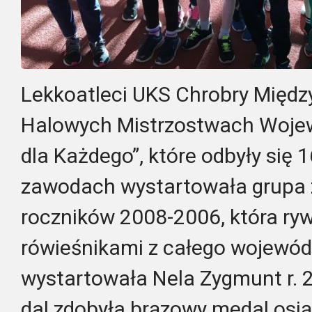
Lekkoatleci UKS Chrobry Międz
Halowych Mistrzostwach Woje
dla Każdego”, które odbyły się 
zawodach wystartowała grupa
roczników 2008-2006, która ry
rówieśnikami z całego wojewódz
wystartowała Nela Zygmunt r. 
dal zdobyła brązowy medal osiąg