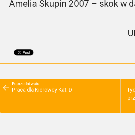
Amelia Skupin 2007 – skok w da
U
Poprzedni wpis
Praca dla Kierowcy Kat. D
Ty
pr