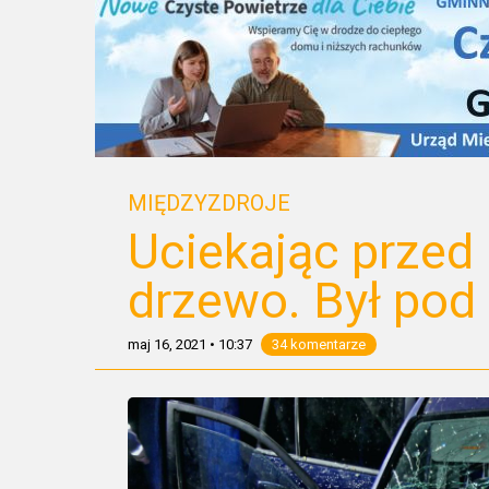
MIĘDZYZDROJE
Uciekając przed 
drzewo. Był pod
maj 16, 2021
•
10:37
34 komentarze