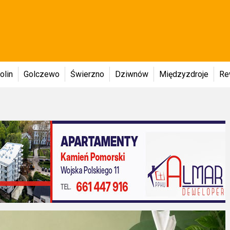
olin
Golczewo
Świerzno
Dziwnów
Międzyzdroje
Re