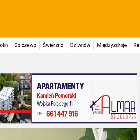
olin
Golczewo
Świerzno
Dziwnów
Międzyzdroje
Re