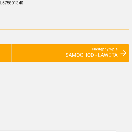
l.575801340
Następny wpis
SAMOCHÓD - LAWETA