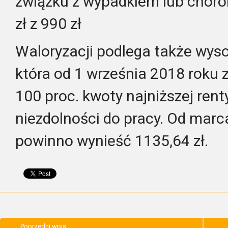
związku z wypadkiem lub chor
zł z 990 zł
Waloryzacji podlega także wyso
która od 1 września 2018 roku 
100 proc. kwoty najniższej renty
niezdolności do pracy. Od mar
powinno wynieść 1135,64 zł.
Poprzedni wpis