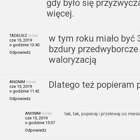
gdy było się przyzwycz
więcej.
TADEUSZ
mówi:
w tym roku miało być 3,
cze 15, 2019
o godzinie 13:40
bzdury przedwyborcze 
Odpowiedz
waloryzacją
ANONIM
mówi:
Dlatego też popieram 
cze 15, 2019
o godzinie 11:42
Odpowiedz
ANONIM
mówi:
tak, tak, popieraj i przelewaj co mie
cze 15, 2019
o godzinie 15:37
Odpowiedz