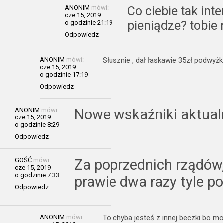
ANONIM
mówi:
Co ciebie tak int
cze 15, 2019
pieniądze? tobie
o godzinie 21:19
Odpowiedz
ANONIM
mówi:
Słusznie , dał łaskawie 35zł podwyżki
cze 15, 2019
o godzinie 17:19
Odpowiedz
ANONIM
mówi:
Nowe wskaźniki aktual
cze 15, 2019
o godzinie 8:29
Odpowiedz
GOŚĆ
mówi:
Za poprzednich rządów
cze 15, 2019
o godzinie 7:33
prawie dwa razy tyle po
Odpowiedz
ANONIM
mówi:
To chyba jesteś z innej beczki bo mo