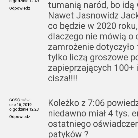
o godzinie 12:49
tumanią naród, bo idą w
Odpowiedz
Nawet Jasnowidz Jacko
co będzie w 2020 roku,
dlaczego nie mówią o c
zamrożenie dotyczyło 
tylko liczą groszowe p
zapieprzających 100+ i
cisza!!!!
GOŚĆ
mówi:
Koleżko z 7:06 powiedz,
cze 16, 2019
o godzinie 12:23
niedawno miał 4 tys. e
Odpowiedz
ostatniego oświadcze
patyków ?