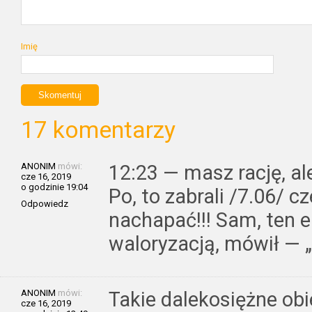
Imię
17 komentarzy
ANONIM
mówi:
12:23 — masz rację, ale
cze 16, 2019
o godzinie 19:04
Po, to zabrali /7.06/ c
Odpowiedz
nachapać!!! Sam, ten e
waloryzacją, mówił — „
ANONIM
mówi:
Takie dalekosiężne ob
cze 16, 2019