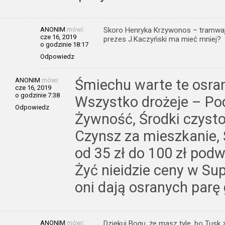
ANONIM
mówi:
Skoro Henryka Krzywonos – tramwaja
cze 16, 2019
prezes J.Kaczyński ma mieć mniej?
o godzinie 18:17
Odpowiedz
ANONIM
mówi:
Śmiechu warte te osran
cze 16, 2019
o godzinie 7:38
Wszystko drożeje – Pod
Odpowiedz
Żywność, Środki czystośc
Czynsz za mieszkanie, 
od 35 zł do 100 zł podw
Żyć nieidzie ceny w S
oni dają osranych parę 
ANONIM
mówi:
Dziękuj Bogu, że masz tyle, bo Tusk