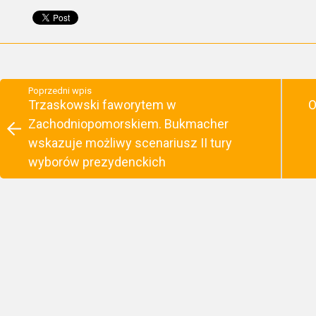
Poprzedni wpis
Trzaskowski faworytem w
O
Zachodniopomorskiem. Bukmacher
wskazuje możliwy scenariusz II tury
wyborów prezydenckich