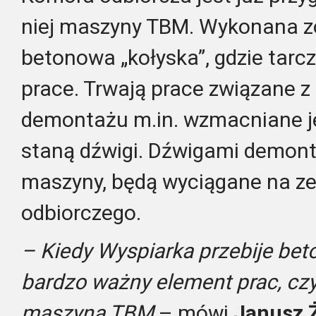
niej maszyny TBM. Wykonana z
betonowa „kołyska”, gdzie tar
prace. Trwają prace związane z
demontażu m.in. wzmacniane je
staną dźwigi. Dźwigami demon
maszyny, będą wyciągane na z
odbiorczego.
– Kiedy Wyspiarka przebije be
bardzo ważny element prac, czyl
maszyną TBM
– mówi
Janusz 