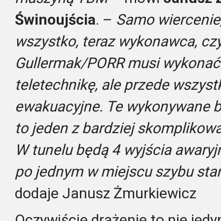
Świnoujścia
. –
Samo wiercenie,
wszystko, teraz wykonawca, czy
Gullermak/PORR musi wykonać u
teletechnikę, ale przede wszyst
ewakuacyjne. Te wykonywane b
to jeden z bardziej skompliko
W tunelu będą 4 wyjścia awaryjn
po jednym w miejscu szybu sta
dodaje Janusz Żmurkiewicz
Oczywiście drążenie to nie jedy