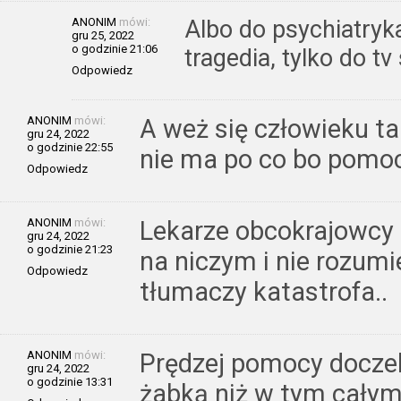
ANONIM
mówi:
Albo do psychiatryk
gru 25, 2022
o godzinie 21:06
tragedia, tylko do tv
Odpowiedz
ANONIM
mówi:
A weż się człowieku t
gru 24, 2022
o godzinie 22:55
nie ma po co bo pomo
Odpowiedz
ANONIM
mówi:
Lekarze obcokrajowcy k
gru 24, 2022
o godzinie 21:23
na niczym i nie rozumi
Odpowiedz
tłumaczy katastrofa..
ANONIM
mówi:
Prędzej pomocy doczek
gru 24, 2022
o godzinie 13:31
żabką niż w tym całym 