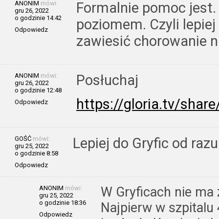
ANONIM
mówi:
Formalnie pomoc jest. 
gru 26, 2022
o godzinie 14:42
poziomem. Czyli lepiej
Odpowiedz
zawiesić chorowanie na
ANONIM
mówi:
Posłuchaj
gru 26, 2022
o godzinie 12:48
https://gloria.tv/sh
Odpowiedz
GOŚĆ
mówi:
Lepiej do Gryfic od razu
gru 25, 2022
o godzinie 8:58
Odpowiedz
ANONIM
mówi:
W Gryficach nie ma z
gru 25, 2022
o godzinie 18:36
Najpierw w szpitalu
Odpowiedz