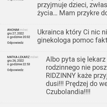
przyjmuje dzieci, zwła
życia… Mam przykre d
ANONIM
mówi:
Ukrainca który Ci nic n
gru 27, 2022
o godzinie 20:32
ginekologa pomoc fak
Odpowiedz
MATKA-LEKARZ
mówi:
Albo pyta się lekar
gru 26, 2022
o godzinie 22:53
rodzinnego nie posz
Odpowiedz
RIDZINNY każe przyj
dusi!!! Prędzej do w
Czubolandia!!!!