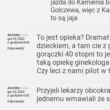
jazda do Kamienia bo
Golczewa, więc z Ka
to są jaja
ANONIM
mówi:
To jest opieka? Dramat
gru 25, 2022
o godzinie 8:45
dzieckiem, a tam cie z 
Odpowiedz
gorączki 40 stopni to j
taką opiekę ginekologa 
Czy leci z nami pilot w
ANONIM
mówi:
Przyjeli lekarzy obcok
gru 25, 2022
o godzinie 0:33
jednemu wmawiali że s
Odpowiedz