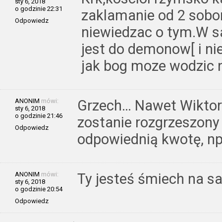
sty 6, 2018
o godzinie 22:31
zaklamanie od 2 sobor
Odpowiedz
niewiedzac o tym.W s
jest do demonow[ i ni
jak bog moze wodzic 
ANONIM
mówi:
Grzech… Nawet Wiktora
sty 6, 2018
o godzinie 21:46
zostanie rozgrzeszony o
Odpowiedz
odpowiednią kwotę, np.
ANONIM
mówi:
Ty jesteś śmiech na sal
sty 6, 2018
o godzinie 20:54
Odpowiedz