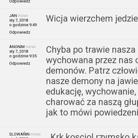
Odpowiedz
JAN
mówi:
Wicja wierzchem jedzie
sty 7, 2018
o godzinie 9:49
Odpowiedz
ANONIM
mówi:
Chyba po trawie nasza
sty 7, 2018
o godzinie 9:35
wychowana przez nas o
Odpowiedz
demonów. Patrz człowie
nasze demony na jawie 
edukację, wychowanie,
charować za naszą głu
jak to mówi powiedzeni
SLOWAÑIN
mówi:
Krk,kosciol rzymsko ka