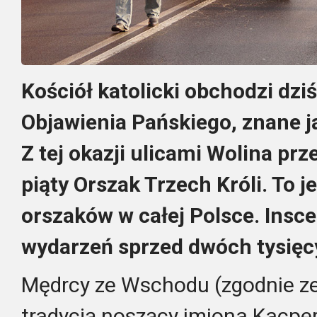
Kościół katolicki obchodzi dzi
Objawienia Pańskiego, znane ja
Z tej okazji ulicami Wolina pr
piąty Orszak Trzech Króli. To j
orszaków w całej Polsce. Insc
wydarzeń sprzed dwóch tysięcy
Mędrcy ze Wschodu (zgodnie z
tradycją noszący imiona Kacper,