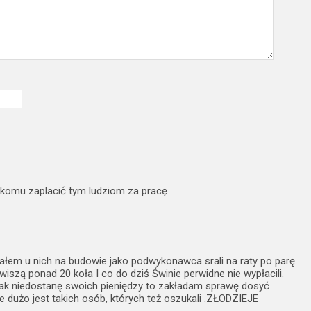
ma komu zaplacić tym ludziom za pracę
wałem u nich na budowie jako podwykonawca srali na raty po parę
wiszą ponad 20 koła I co do dziś Świnie perwidne nie wypłacili.
ak niedostanę swoich pieniędzy to zakładam sprawę dosyć
e dużo jest takich osób, których też oszukali .ZŁODZIEJE