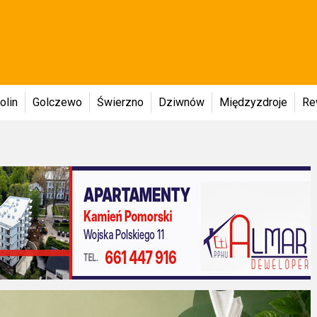
olin
Golczewo
Świerzno
Dziwnów
Międzyzdroje
Re