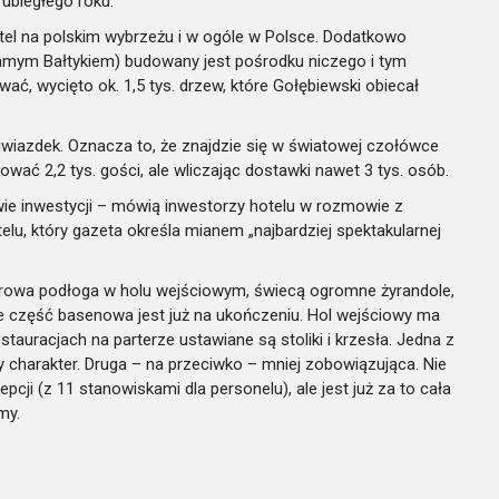
ubiegłego roku.
tel na polskim wybrzeżu i w ogóle w Polsce. Dodatkowo
samym Bałtykiem) budowany jest pośrodku niczego i tym
ać, wycięto ok. 1,5 tys. drzew, które Gołębiewski obiecał
gwiazdek. Oznacza to, że znajdzie się w światowej czołówce
ać 2,2 tys. gości, ale wliczając dostawki nawet 3 tys. osób.
wie inwestycji – mówią inwestorzy hotelu w rozmowie z
lu, który gazeta określa mianem „najbardziej spektakularnej
rmurowa podłoga w holu wejściowym, świecą ogromne żyrandole,
że część basenowa jest już na ukończeniu. Hol wejściowy ma
auracjach na parterze ustawiane są stoliki i krzesła. Jedna z
ny charakter. Druga – na przeciwko – mniej zobowiązująca. Nie
cji (z 11 stanowiskami dla personelu), ale jest już za to cała
my.