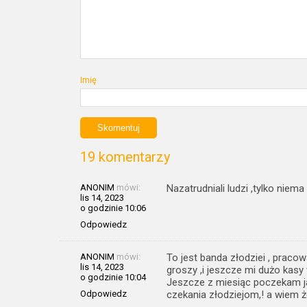
Imię
19 komentarzy
ANONIM
mówi:
Nazatrudniali ludzi ,tylko nie
lis 14, 2023
o godzinie 10:06
Odpowiedz
ANONIM
mówi:
To jest banda złodziei , praco
lis 14, 2023
groszy ,i jeszcze mi dużo kasy 
o godzinie 10:04
Jeszcze z miesiąc poczekam j
Odpowiedz
czekania złodziejom,! a wiem ż