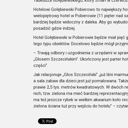
Tadeusza Gołębiewskiego, który zmarł w czerwcu 
Hotelowi Gołębiewski Pobierowo to największy ho
wielopiętrowy hotel w Pobierowie (11 pięter nad 
bardziej będzie widoczny z daleka. Aby go wybudow
posadzić gdzie indziej.
Hotel Gołębiewski w Pobierowie będzie miał pięć 
tego typu obiektów. Docelowo będzie mógł przyjmow
– Trwają odbiory i uzgodnienia z urzędami w spra
„Głosem Szczecińskim”. Ukończony jest parter hote
części”.
Jak relacjonuje „Głos Szczeciński” „już lśni ma
a sala zabaw dla dzieci jest już pomalowana. Tak
prawie 2,5 tys. metrów kwadratowych. W dwóch rest
nich, tzw. zielona ma mieć bardziej reprezentacyj
ma też jeszcze rybek w wielkim akwarium koło recep
zielona ściana tuż przy wejściu do hotelu” – czyta