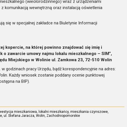
mieszkalnego (wieolorodzinnego) wraz z urządzeniami
 komunikacją wewnętrzną oraz instalacją oświetlenia
ą się w specjalnej zakładce na Biuletynie Informacji
j kopercie, na której powinno znajdować się imię i
k o zawarcie umowy najmu lokalu mieszkalnego – SIM”,
zędu Miejskiego w Wolinie ul. Zamkowa 23, 72-510 Wolin
. w godzinach pracy Urzędu, bądź korespondencyjnie na adres:
Wolin. Każdy wniosek zostanie poddany ocenie punktowej
stępna na BIP).
westycja mieszkaniowa
,
lokalni mieszkańcy
,
mieszkania czynszowe
,
ie
,
ul. Stefana Jaracza
,
Wolin
,
Zachodniopomorskie