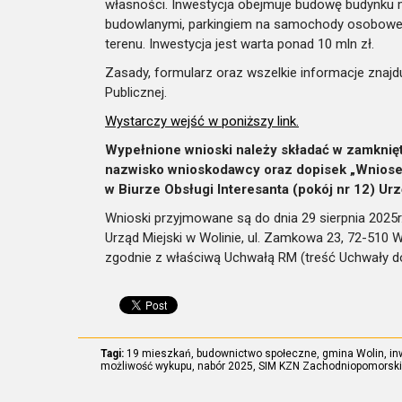
własności. Inwestycja obejmuje budowę budynku 
budowlanymi, parkingiem na samochody osobowe z
terenu. Inwestycja jest warta ponad 10 mln zł.
Zasady, formularz oraz wszelkie informacje znajduj
Publicznej.
Wystarczy wejść w poniższy link.
Wypełnione wnioski należy składać w zamknięte
nazwisko wnioskodawcy oraz dopisek „Wniose
w Biurze Obsługi Interesanta (pokój nr 12) Ur
Wnioski przyjmowane są do dnia 29 sierpnia 2025r
Urząd Miejski w Wolinie, ul. Zamkowa 23, 72-510 
zgodnie z właściwą Uchwałą RM (treść Uchwały do
Tagi:
19 mieszkań
,
budownictwo społeczne
,
gmina Wolin
,
in
możliwość wykupu
,
nabór 2025
,
SIM KZN Zachodniopomorsk