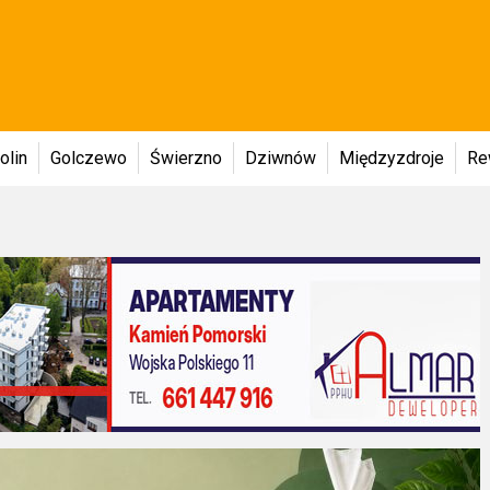
olin
Golczewo
Świerzno
Dziwnów
Międzyzdroje
Re