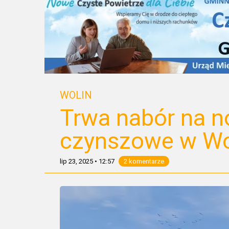
WOLIN
Trwa nabór na 
czynszowe w Wol
lip 23, 2025
•
12:57
2 komentarze