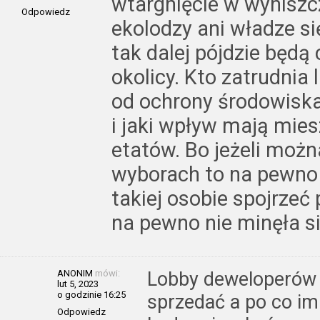
wtargnięcie w wyniszc
Odpowiedz
ekolodzy ani władze si
tak dalej pójdzie będą 
okolicy. Kto zatrudnia
od ochrony środowiska
i jaki wpływ mają mie
etatów. Bo jeżeli możn
wyborach to na pewno 
takiej osobie spojrzeć
na pewno nie minęła si
ANONIM
mówi:
Lobby deweloperów 
lut 5, 2023
o godzinie 16:25
sprzedać a po co im 
Odpowiedz