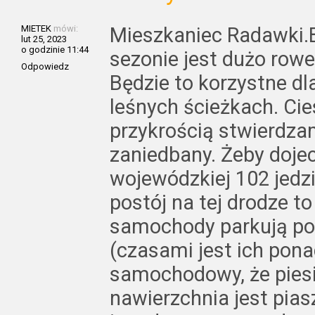
MIETEK
mówi:
Mieszkaniec Radawki.B
lut 25, 2023
o godzinie 11:44
sezonie jest dużo rowe
Odpowiedz
Będzie to korzystne dl
leśnych ścieżkach. Cies
przykrością stwierdzam
zaniedbany. Żeby doje
wojewódzkiej 102 jedz
postój na tej drodze t
samochody parkują po
(czasami jest ich pona
samochodowy, że piesi
nawierzchnia jest pias