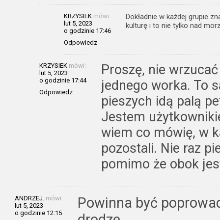
KRZYSIEK
mówi:
Dokładnie w każdej grupie zna
lut 5, 2023
kulturę i to nie tylko nad mo
o godzinie 17:46
Odpowiedz
KRZYSIEK
mówi:
Proszę, nie wrzuca
lut 5, 2023
o godzinie 17:44
jednego worka. To 
Odpowiedz
pieszych idą palą pe
Jestem użytkownikie
wiem co mówię, w ka
pozostali. Nie raz p
pomimo że obok jes
ANDRZEJ.
mówi:
Powinna być poprowad
lut 5, 2023
o godzinie 12:15
drodze.