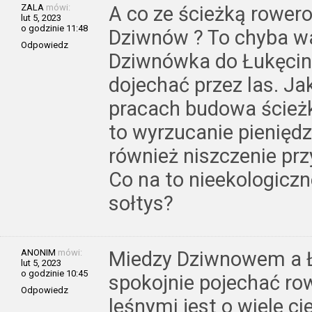
ZALA
mówi:
A co ze ścieżką rowe
lut 5, 2023
o godzinie 11:48
Dziwnów ? To chyba wa
Odpowiedz
Dziwnówka do Łukęcin
dojechać przez las. Ja
pracach budowa ścież
to wyrzucanie pieniędzy
również niszczenie prz
Co na to nieekologicz
sołtys?
ANONIM
mówi:
Miedzy Dziwnowem a 
lut 5, 2023
o godzinie 10:45
spokojnie pojechać r
Odpowiedz
leśnymi jest o wiele c