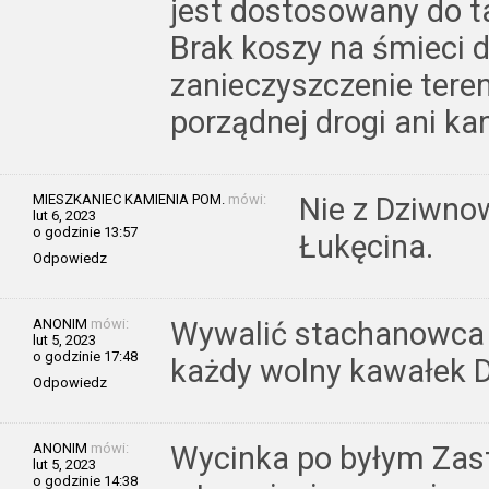
jest dostosowany do t
Brak koszy na śmieci
zanieczyszczenie tere
porządnej drogi ani kan
MIESZKANIEC KAMIENIA POM.
mówi:
Nie z Dziwno
lut 6, 2023
o godzinie 13:57
Łukęcina.
Odpowiedz
ANONIM
mówi:
Wywalić stachanowca b
lut 5, 2023
o godzinie 17:48
każdy wolny kawałek 
Odpowiedz
ANONIM
mówi:
Wycinka po byłym Zast
lut 5, 2023
o godzinie 14:38