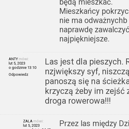
będą mieszkać.
Mieszkańcy pokrzyc
nie ma odważnychb b
naprawdę zawalczyć 
najpiękniejsze.
ANTY
mówi:
Las jest dla pieszych.
lut 5, 2023
o godzinie 13:10
nzjwiększy syf, niszcz
Odpowiedz
panoszą się na ścieżka
krzyczą żeby im zejść z
droga rowerowa!!!
ZALA
mówi:
Przez las między D
lut 5, 2023