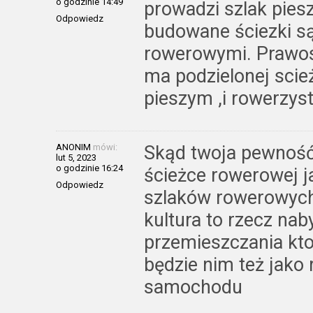
o godzinie 14:49
prowadzi szlak pies
Odpowiedz
budowane ściezki są
rowerowymi. Prawos
ma podzielonej scież
pieszym ,i rowerzys
ANONIM
mówi:
Skąd twoja pewność 
lut 5, 2023
o godzinie 16:24
ścieżce rowerowej j
Odpowiedz
szlaków rowerowych
kultura to rzecz nab
przemieszczania kto
będzie nim też jako 
samochodu