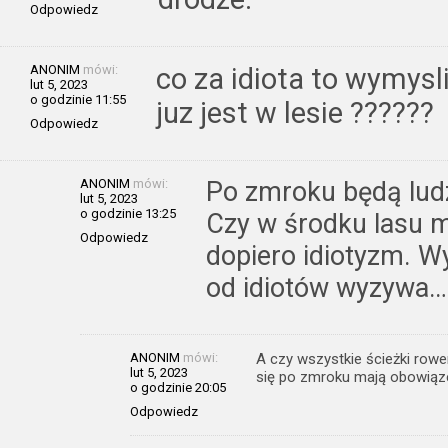
Odpowiedz
ANONIM
mówi:
co za idiota to wymysli
lut 5, 2023
o godzinie 11:55
juz jest w lesie ??????
Odpowiedz
ANONIM
mówi:
Po zmroku będą ludz
lut 5, 2023
o godzinie 13:25
Czy w środku lasu m
Odpowiedz
dopiero idiotyzm. W
od idiotów wyzywa…
ANONIM
mówi:
A czy wszystkie ścieżki row
lut 5, 2023
się po zmroku mają obowiąz
o godzinie 20:05
Odpowiedz