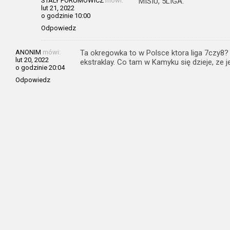
STALY FORUMOWICZ
mówi:
MISIU, 5LIGA.
lut 21, 2022
o godzinie 10:00
Odpowiedz
ANONIM
mówi:
Ta okregowka to w Polsce ktora liga 7czy8? K
lut 20, 2022
ekstraklay. Co tam w Kamyku się dzieje, ze je
o godzinie 20:04
Odpowiedz