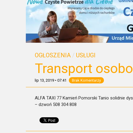
OGŁOSZENIA
/
USŁUGI
Transport osob
lip 13, 2019
•
07:41
Brak Komentarzy
ALFA TAXI 77 Kamień Pomorski Tanio solidnie dyskr
– dzwoń 508 304 808