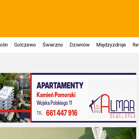
olin
Golczewo
Świerzno
Dziwnów
Międzyzdroje
Re