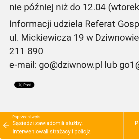
nie później niż do 12.04 (wtore
Informacji udziela Referat Gos
ul. Mickiewicza 19 w Dziwnowie,
211 890
e-mail: go@dziwnow.pl lub go1
Poprzedni wpis
Sąsiedzi zawiadomili służby.
P
Interweniowali strażacy i policja