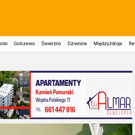
olin
Golczewo
Świerzno
Dziwnów
Międzyzdroje
Re