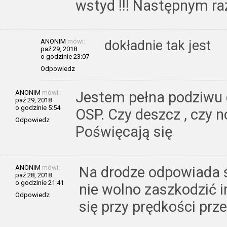
wstyd !!! Następnym r
ANONIM
mówi:
dokładnie tak jest
paź 29, 2018
o godzinie 23:07
Odpowiedz
ANONIM
mówi:
Jestem pełna podziwu d
paź 29, 2018
o godzinie 5:54
OSP. Czy deszcz , czy n
Odpowiedz
Poświęcają się
ANONIM
mówi:
Na drodze odpowiada si
paź 28, 2018
o godzinie 21:41
nie wolno zaszkodzić 
Odpowiedz
się przy prędkości prz