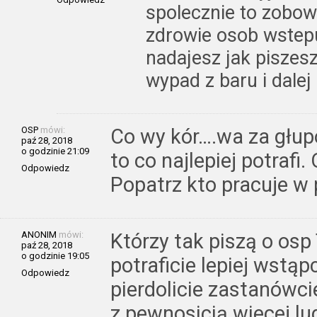
spolecznie to zobowi
zdrowie osob wstepuj
nadajesz jak piszesz
wypad z baru i dalej 
OSP
mówi:
Co wy kór….wa za głupo
paź 28, 2018
o godzinie 21:09
to co najlepiej potrafi.
Odpowiedz
Popatrz kto pracuje w p
ANONIM
mówi:
Którzy tak piszą o osp 
paź 28, 2018
o godzinie 19:05
potraficie lepiej wstąpc
Odpowiedz
pierdolicie zastanówcie
z pewnosicią wiecej lu