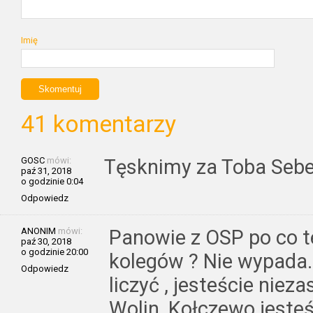
Imię
41 komentarzy
GOSC
mówi:
Tęsknimy za Toba Sebe
paź 31, 2018
o godzinie 0:04
Odpowiedz
ANONIM
mówi:
Panowie z OSP po co t
paź 30, 2018
o godzinie 20:00
kolegów ? Nie wypada
Odpowiedz
liczyć , jesteście nieza
Wolin, Kołczewo jesteś