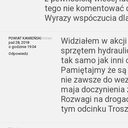
tego nie komentować d
Wyrazy wspóczucia dla
POWIAT KAMIEŃSKI
mówi:
Widziałem w akcji
paź 28, 2018
o godzinie 19:04
sprzętem hydrauli
Odpowiedz
tak samo jak inni c
Pamiętajmy że są 
nie zawsze do wez
maja doczynienia 
Rozwagi na droga
tym odcinku Tros