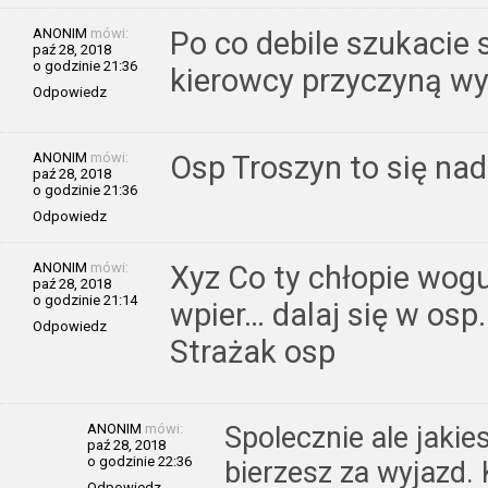
ANONIM
mówi:
Po co debile szukacie
paź 28, 2018
o godzinie 21:36
kierowcy przyczyną w
Odpowiedz
ANONIM
mówi:
Osp Troszyn to się nad
paź 28, 2018
o godzinie 21:36
Odpowiedz
ANONIM
mówi:
Xyz Co ty chłopie wogu
paź 28, 2018
o godzinie 21:14
wpier… dalaj się w osp
Odpowiedz
Strażak osp
ANONIM
mówi:
Spolecznie ale jakie
paź 28, 2018
o godzinie 22:36
bierzesz za wyjazd.
Odpowiedz