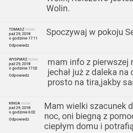
Wolin.
TOMASZ
mówi:
Spoczywaj w pokoju S
paź 29, 2018
o godzinie 17:11
Odpowiedz
WYSPIARZ
mówi:
mam info z pierwszej 
paź 29, 2018
o godzinie 17:02
jechał już z daleka n
Odpowiedz
prosto na tira,jakby s
KINGA
mówi:
Mam wielki szacunek dl
paź 29, 2018
o godzinie 6:02
noc, oni biegną z pomo
Odpowiedz
ciepłym domu i potrafią