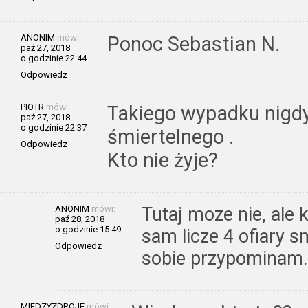
ANONIM
mówi:
Ponoc Sebastian N.
paź 27, 2018
o godzinie 22:44
Odpowiedz
PIOTR
mówi:
Takiego wypadku nigdy 
paź 27, 2018
o godzinie 22:37
śmiertelnego .
Odpowiedz
Kto nie żyje?
ANONIM
mówi:
Tutaj moze nie, ale 
paź 28, 2018
o godzinie 15:49
sam licze 4 ofiary sm
Odpowiedz
sobie przypominam.
MIEDZYZDROJE
mówi: