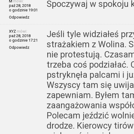
M
mówi:
Spoczywaj w spokoju ko
paź 28, 2018
o godzinie 19:01
Odpowiedz
XYZ
mówi:
Jeśli tyle widziałeś pr
paź 28, 2018
o godzinie 17:21
strażakiem z Wolina. 
Odpowiedz
nie protestują. Czasam
trzeba coś podziałać. 
pstryknęła palcami i ju
Wszyscy tam się uwijali
zapewniam. Byłem tam 
zaangażowania współ
Polecam jeździć wolni
drodze. Kierowcy tirów