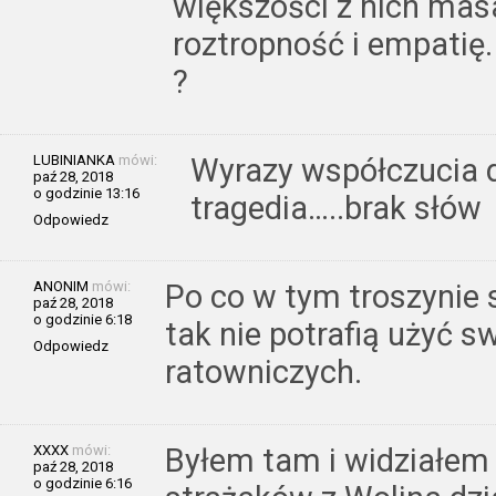
większości z nich masa
roztropność i empatię.
?
LUBINIANKA
mówi:
Wyrazy współczucia d
paź 28, 2018
o godzinie 13:16
tragedia…..brak słów
Odpowiedz
ANONIM
mówi:
Po co w tym troszynie s
paź 28, 2018
o godzinie 6:18
tak nie potrafią użyć s
Odpowiedz
ratowniczych.
XXXX
mówi:
Byłem tam i widziałem 
paź 28, 2018
o godzinie 6:16