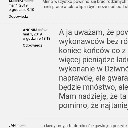
ANONIM
mówi:
Mimo wszystko powinno się brać rodzimych w
mar 1, 2019
mieli prace a tak to lipa i być może coś pod 
o godzinie 9:10
Odpowiedz
ANONIM
mówi:
A ja uważam, że pow
mar 1, 2019
o godzinie 18:18
wykonawców bez różn
Odpowiedz
koniec końców co z t
więcej pieniądze ła
wykonanie w Dziwnó
naprawdę, ale gwara
będzie mnóstwo, ale 
Mam nadzieję, że ta
pomimo, że najtaniej
JAN
mówi:
a kiedy umyją te domki i ślizgawki ,są pokry