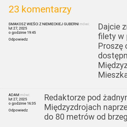
23 komentarzy
SMAKOSZ WIEŚCI Z NIEMIECKIEJ GUBERNI
mówi:
Dajcie 
lut 27, 2025
o godzinie 19:45
filety 
Odpowiedz
Proszę 
dostępn
Międzyz
Mieszka
ADAM
mówi:
Redaktorze pod żadnym
lut 27, 2025
o godzinie 16:35
Międzyzdrojach naprze
Odpowiedz
do 80 metrów od brze