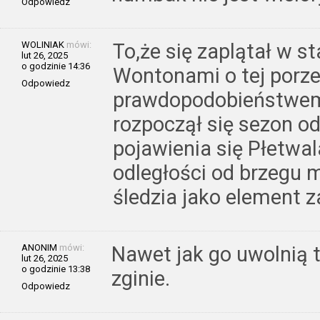
Odpowiedz
WOLINIAK
mówi:
To,że się zaplątał w s
lut 26, 2025
o godzinie 14:36
Wontonami o tej porze
Odpowiedz
prawdopodobieństwem
rozpoczął się sezon o
pojawienia się Płetwal
odległości od brzegu 
śledzia jako element 
ANONIM
mówi:
Nawet jak go uwolnią 
lut 26, 2025
o godzinie 13:38
zginie.
Odpowiedz