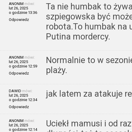
ANONIM
mówi:
Ta nie humbak to żywa
lut 26, 2025
o godzinie 13:36
szpiegowska być może 
Odpowiedz
robota.To humbak na u
Putina mordercy.
ANONIM
mówi:
Normalnie to w sezoni
lut 26, 2025
o godzinie 12:59
plaży.
Odpowiedz
DAWID
mówi:
jak latem za atakuje re
lut 26, 2025
o godzinie 12:34
Odpowiedz
ANONIM
mówi:
Uciekł mamusi i od ra
lut 26, 2025
o godzinie 12:14