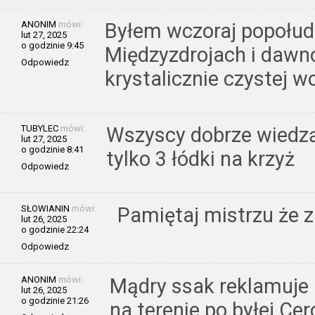
ANONIM
mówi:
Byłem wczoraj popołud
lut 27, 2025
o godzinie 9:45
Międzyzdrojach i dawno
Odpowiedz
krystalicznie czystej w
TUBYLEC
mówi:
Wszyscy dobrze wiedzą
lut 27, 2025
o godzinie 8:41
tylko 3 łódki na krzyż
Odpowiedz
SŁOWIANIN
mówi:
Pamiętaj mistrzu że z
lut 26, 2025
o godzinie 22:24
Odpowiedz
ANONIM
mówi:
Mądry ssak reklamuje 
lut 26, 2025
o godzinie 21:26
na terenie po byłej Cer