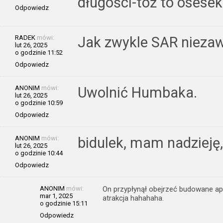
długości-toż to osesek
Odpowiedz
RADEK
mówi:
Jak zwykle SAR niezaw
lut 26, 2025
o godzinie 11:52
Odpowiedz
ANONIM
mówi:
Uwolnić Humbaka.
lut 26, 2025
o godzinie 10:59
Odpowiedz
ANONIM
mówi:
bidulek, mam nadzieję
lut 26, 2025
o godzinie 10:44
Odpowiedz
ANONIM
mówi:
On przypłynął obejrzeć budowane apa
mar 1, 2025
atrakcja hahahaha.
o godzinie 15:11
Odpowiedz