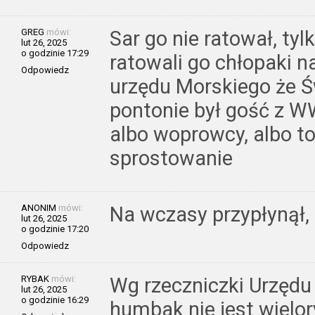
GREG
mówi:
Sar go nie ratował, tyl
lut 26, 2025
o godzinie 17:29
ratowali go chłopaki n
Odpowiedz
urzędu Morskiego że 
pontonie był gość z WW
albo woprowcy, albo to
sprostowanie
ANONIM
mówi:
Na wczasy przypłynął,
lut 26, 2025
o godzinie 17:20
Odpowiedz
RYBAK
mówi:
Wg rzeczniczki Urzęd
lut 26, 2025
o godzinie 16:29
humbak nie jest wielo