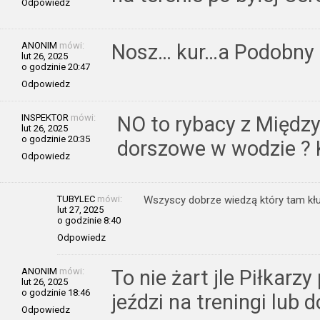
Odpowiedz
ANONIM
mówi:
Nosz… kur…a Podobny d
lut 26, 2025
o godzinie 20:47
Odpowiedz
INSPEKTOR
mówi:
NO to rybacy z Międzyz
lut 26, 2025
o godzinie 20:35
dorszowe w wodzie ? 
Odpowiedz
TUBYLEC
mówi:
Wszyscy dobrze wiedzą który tam kłusu
lut 27, 2025
o godzinie 8:40
Odpowiedz
ANONIM
mówi:
To nie żart jle Piłkarz
lut 26, 2025
o godzinie 18:46
jeździ na treningi lub
Odpowiedz