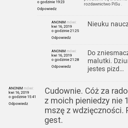
o godzinie 19:23
rozdawnictwo PiSu .
Odpowiedz
ANONIM
mówi:
Nieuku naucz
kwi 16, 2019
o godzinie 21:25
Odpowiedz
ANONIM
mówi:
Do zniesmac
kwi 16, 2019
malutki. Dziu
o godzinie 21:28
Odpowiedz
jestes pizd…
ANONIM
mówi:
Cudownie. Cóż za rado
kwi 16, 2019
o godzinie 15:41
z moich pieniedzy nie
Odpowiedz
mszę z wdzięczności. 
gest.