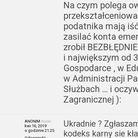
Na czym polega o
przekształceniowa?
podatnika mają iś
zasilać konta eme
zrobił BEZBŁĘDNIE
i największym od 3
Gospodarce , w Edu
w Administracji Pa
Służbach … i oczyw
Zagranicznej ):
ANONIM
mówi:
Ukradnie ? Zgłaszam
kwi 16, 2019
o godzinie 21:25
kodeks karny sie kła
Odpowiedz