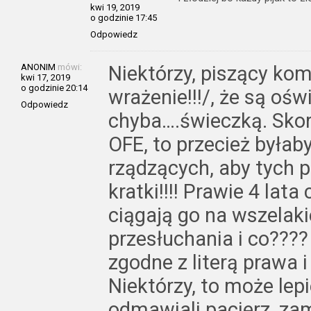
kwi 19, 2019
o godzinie 17:45
Odpowiedz
ANONIM
mówi:
Niektórzy, piszący ko
kwi 17, 2019
o godzinie 20:14
wrażenie!!!/, że są oświ
Odpowiedz
chyba….świeczką. Skor
OFE, to przecież byłaby
rządzących, aby tych 
kratki!!!! Prawie 4 lata
ciągają go na wszelak
przesłuchania i co????
zgodne z literą prawa
Niektórzy, to może lepi
odmawiali pacierz, za