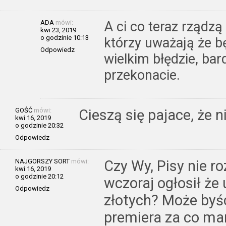
ADA
mówi:
A ci co teraz rządzą
kwi 23, 2019
o godzinie 10:13
którzy uważają że b
Odpowiedz
wielkim błędzie, bar
przekonacie.
GOŚĆ
mówi:
Cieszą się pajace, że 
kwi 16, 2019
o godzinie 20:32
Odpowiedz
NAJGORSZY SORT
mówi:
Czy Wy, Pisy nie r
kwi 16, 2019
o godzinie 20:12
wczoraj ogłosił ż
Odpowiedz
złotych? Może byśc
premiera za co ma