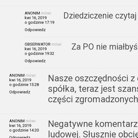
ANONIM
mówi:
Dziedziczenie czyta
kwi 16, 2019
o godzinie 17:19
Odpowiedz
OBSERWATOR
mówi:
Za PO nie miałbyś 
kwi 16, 2019
o godzinie 19:32
Odpowiedz
ANONIM
mówi:
Nasze oszczędności z o
kwi 16, 2019
o godzinie 15:28
spółka, teraz jest sza
Odpowiedz
części zgromadzonych 
ANONIM
mówi:
Negatywne komentarze
kwi 16, 2019
o godzinie 14:20
ludowej. Słusznie obc
Odpowiedz