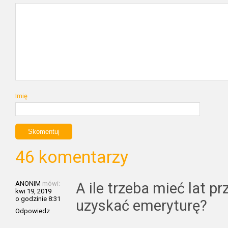
Imię
46 komentarzy
ANONIM
mówi:
A ile trzeba mieć lat 
kwi 19, 2019
o godzinie 8:31
uzyskać emeryturę?
Odpowiedz