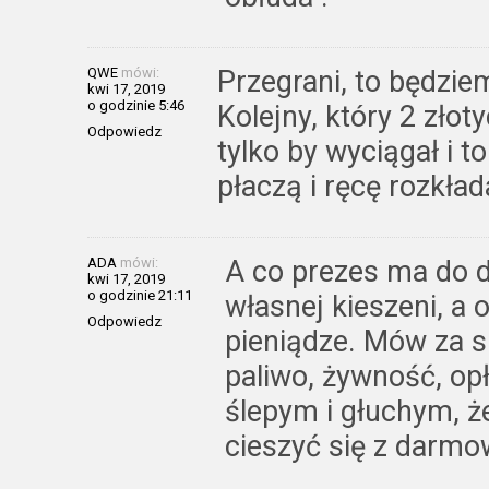
QWE
mówi:
Przegrani, to będzie
kwi 17, 2019
o godzinie 5:46
Kolejny, który 2 złot
Odpowiedz
tylko by wyciągał i t
płaczą i ręcę rozkład
ADA
mówi:
A co prezes ma do 
kwi 17, 2019
o godzinie 21:11
własnej kieszeni, a
Odpowiedz
pieniądze. Mów za s
paliwo, żywność, op
ślepym i głuchym, że
cieszyć się z darmo