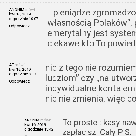
ANONIM
mówi:
…pieniądze zgromadzon
kwi 16, 2019
o godzinie 10:07
własnością Polaków”, 
Odpowiedz
emerytalny jest syst
ciekawe kto To powied
AF
mówi:
nic z tego nie rozumiem
kwi 16, 2019
o godzinie 9:17
ludziom” czy „na utwor
Odpowiedz
indywidualne konta eme
nic nie zmienia, więc c
ANONIM
mówi:
To proste : kasy na
kwi 16, 2019
o godzinie 15:42
zapłacisz! Cały PiS.