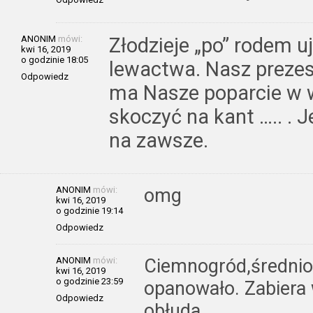
ANONIM
mówi:
Złodzieje „po” rodem 
kwi 16, 2019
o godzinie 18:05
lewactwa. Nasz prezes
Odpowiedz
ma Nasze poparcie w 
skoczyć na kant ….. . J
na zawsze.
ANONIM
mówi:
omg
kwi 16, 2019
o godzinie 19:14
Odpowiedz
ANONIM
mówi:
Ciemnogród,średni
kwi 16, 2019
o godzinie 23:59
opanowało. Zabiera w
Odpowiedz
obłuda .