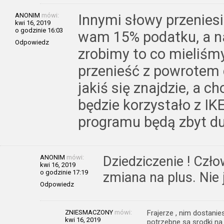
ANONIM
mówi:
Innymi słowy przenies
kwi 16, 2019
o godzinie 16:03
wam 15% podatku, a n
Odpowiedz
zrobimy to co mieliśmy 
przenieść z powrotem
jakiś się znajdzie, a 
będzie korzystało z IK
programu będą zbyt du
ANONIM
mówi:
Dziedziczenie ! Czło
kwi 16, 2019
o godzinie 17:19
zmiana na plus. Nie 
Odpowiedz
ZNIESMACZONY
mówi:
Frajerze , nim dostanie
kwi 16, 2019
potrzebne są srodki na