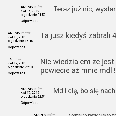
ANONIM
mówi:
Teraz już nic, wystar
kwi 25, 2019
o godzinie 21:52
Odpowiedz
ANONIM
mówi:
Ta jusz kiedyś zabrali 
kwi 18, 2019
o godzinie 15:45
Odpowiedz
JA
mówi:
Nie wiedzialem ze jest
kwi 17, 2019
o godzinie 22:10
powiecie aż mnie mdli!
Odpowiedz
ANONIM
mówi:
Mdli cię, bo się nach
kwi 17, 2019
o godzinie 22:51
Odpowiedz
ANONIM
mówi:
I złodziej bo każdy pijak to zl