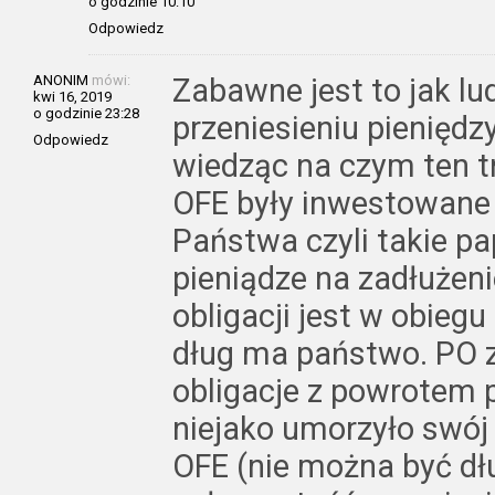
o godzinie 10:10
Odpowiedz
ANONIM
mówi:
Zabawne jest to jak lu
kwi 16, 2019
o godzinie 23:28
przeniesieniu pieniędz
Odpowiedz
wiedząc na czym ten tr
OFE były inwestowane 
Państwa czyli takie pap
pieniądze na zadłużen
obligacji jest w obie
dług ma państwo. PO z
obligacje z powrotem p
niejako umorzyło swój 
OFE (nie można być d