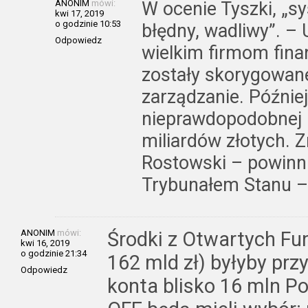
ANONIM
mówi:
W ocenie Tyszki, „s
kwi 17, 2019
o godzinie 10:53
błędny, wadliwy”. – 
Odpowiedz
wielkim firmom fin
zostały skorygowane 
zarządzanie. Późnie
nieprawdopodobnej 
miliardów złotych. Z
Rostowski – powinni
Trybunałem Stanu – 
ANONIM
mówi:
Środki z Otwartych Fu
kwi 16, 2019
o godzinie 21:34
162 mld zł) byłyby pr
Odpowiedz
konta blisko 16 mln P