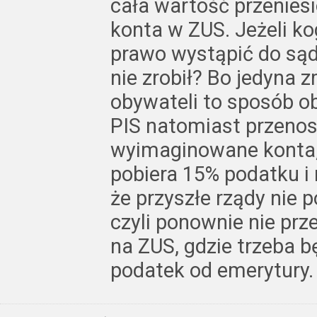
cała wartość przenies
konta w ZUS. Jeżeli k
prawo wystąpić do sąd
nie zrobił? Bo jedyna 
obywateli to sposób ob
PIS natomiast przenosi
wyimaginowane konta, 
pobiera 15% podatku i 
że przyszłe rządy nie 
czyli ponownie nie prz
na ZUS, gdzie trzeba b
podatek od emerytury.