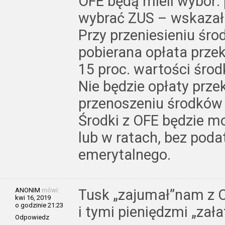
OFE będą mieli wybór: 
wybrać ZUS – wskazał 
Przy przeniesieniu śro
pobierana opłata prze
15 proc. wartości środ
Nie będzie opłaty prze
przenoszeniu środków 
Środki z OFE będzie m
lub w ratach, bez poda
emerytalnego.
ANONIM
mówi:
Tusk „zajumał”nam z OF
kwi 16, 2019
o godzinie 21:23
i tymi pieniędzmi „zał
Odpowiedz