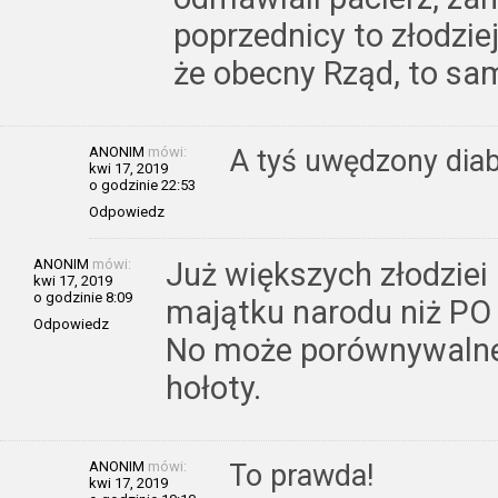
poprzednicy to złodzie
że obecny Rząd, to same
ANONIM
mówi:
A tyś uwędzony dia
kwi 17, 2019
o godzinie 22:53
Odpowiedz
ANONIM
mówi:
Już większych złodziei 
kwi 17, 2019
o godzinie 8:09
majątku narodu niż PO –
Odpowiedz
No może porównywalne 
hołoty.
ANONIM
mówi:
To prawda!
kwi 17, 2019