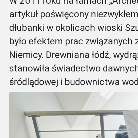
W 2011 roku na łamach „Archeol
artykuł poświęcony niezwykłemu
dłubanki w okolicach wioski Sz
było efektem prac związanych z
Niemicy. Drewniana łódź, wydrą
stanowiła świadectwo dawnych 
śródlądowej i budownictwa wo