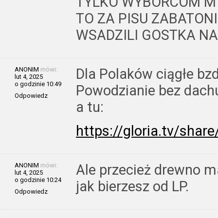
TYLKO WYBORCOM MY
TO ZA PISU ZABATON
WSADZILI GOSTKA NA
ANONIM
mówi:
Dla Polaków ciągłe bz
lut 4, 2025
o godzinie 10:49
Powodzianie bez dach
Odpowiedz
a tu:
https://gloria.tv/s
ANONIM
mówi:
Ale przecież drewno ma
lut 4, 2025
o godzinie 10:24
jak bierzesz od LP.
Odpowiedz