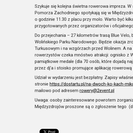
Szykuje się kolejna świetna rowerowa impreza. W 
Pomorza Zachodniego spotykają się w Międzyzdroj
o godzinie 11.30 z placu przy molo. Warto być kilk
przygotowanych przez organizatorów i oficjalnego
Do przejechania – 27 kilometrów trasą Blue Velo,
Wolińskiego Parku Narodowego. Będzie okazja zro
Turkusowym i na wzgórzach przed Wolinem. A na 
rowerzystów czeka mnóstwo atrakcji: ognisko z Wik
pamiątkowe medale (dla 70 osób, które dojadą naj
przez dj’a i stoisko promujące aplikację rowero
Udział w wydarzeniu jest bezpłatny. Zapisy właśnie
stronie
https://dostartu.pl/na-dwoch-ko-kach-mi
mailowo pod adresem
rowery@2event.pl
Uwaga: osoby zainteresowane powrotem zorganiz
Międzyzdrojów proszone są o zgłoszenie tego (do