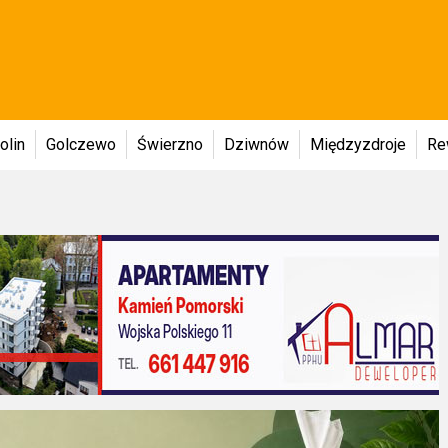
olin
Golczewo
Świerzno
Dziwnów
Międzyzdroje
Re