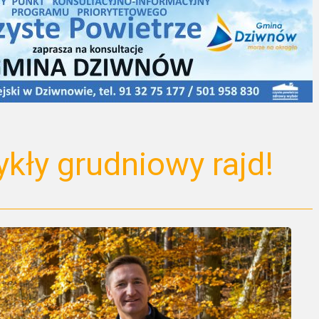
kły grudniowy rajd!