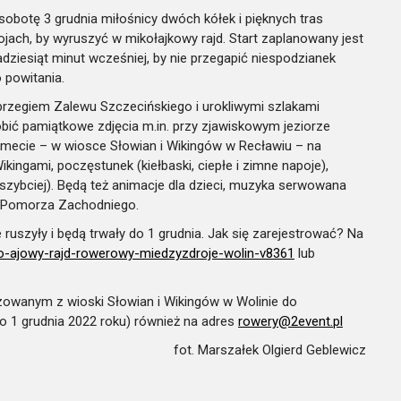
sobotę 3 grudnia miłośnicy dwóch kółek i pięknych tras
ach, by wyruszyć w mikołajkowy rajd. Start zaplanowany jest
adziesiąt minut wcześniej, by nie przegapić niespodzianek
 powitania.
 brzegiem Zalewu Szczecińskiego i urokliwymi szlakami
bić pamiątkowe zdjęcia m.in. przy zjawiskowym jeziorze
mecie – w wiosce Słowian i Wikingów w Recławiu – na
ingami, poczęstunek (kiełbaski, ciepłe i zimne napoje),
szybciej). Będą też animacje dla dzieci, muzyka serwowana
wą Pomorza Zachodniego.
 ruszyły i będą trwały do 1 grudnia. Jak się zarejestrować? Na
ko-ajowy-rajd-rowerowy-miedzyzdroje-wolin-v8361
lub
owanym z wioski Słowian i Wikingów w Wolinie do
 1 grudnia 2022 roku) również na adres
rowery@2event.pl
fot. Marszałek Olgierd Geblewicz