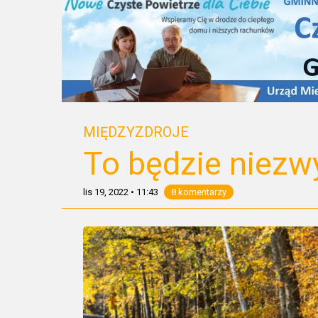
MIĘDZYZDROJE
To będzie niezwy
lis 19, 2022
•
11:43
8 komentarzy