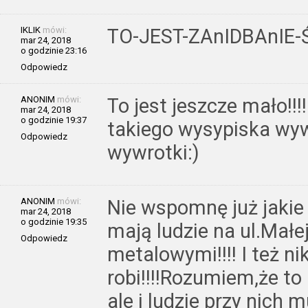
IKLIK
mówi:
TO-JEST-ZAnIDBAnIE
mar 24, 2018
o godzinie 23:16
Odpowiedz
ANONIM
mówi:
To jest jeszcze mało!!
mar 24, 2018
o godzinie 19:37
takiego wysypiska wyw
Odpowiedz
wywrotki:)
ANONIM
mówi:
Nie wspomnę już jaki
mar 24, 2018
o godzinie 19:35
mają ludzie na ul.Małe
Odpowiedz
metalowymi!!!! I też ni
robi!!!!Rozumiem,że to
ale i ludzie przy nich 