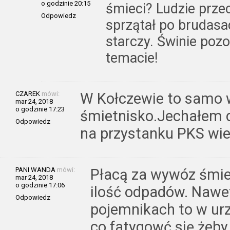
o godzinie 20:15
śmieci? Ludzie przec
Odpowiedz
sprzątał po brudasa
starczy. Świnie pozo
temacie!
CZAREK
mówi:
W Kołczewie to samo w
mar 24, 2018
o godzinie 17:23
śmietnisko.Jechałem 
Odpowiedz
na przystanku PKS wie
PANI WANDA
mówi:
Płacą za wywóz śmie
mar 24, 2018
o godzinie 17:06
ilość odpadów. Nawet
Odpowiedz
pojemnikach to w urz
co fatygowć się żeby 