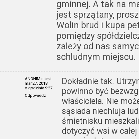
gminnej. A tak na ma
jest sprzątany, pros
Wolin brud i kupa pe
pomiędzy spółdzielc
zależy od nas samyc
schludnym miejscu.
ANONIM
mówi:
Dokładnie tak. Utrzy
mar 27, 2018
o godzinie 9:27
powinno być bezwzg
Odpowiedz
właściciela. Nie moż
sąsiada niechluja lud
śmietnisku mieszkali
dotyczyć wsi w całej