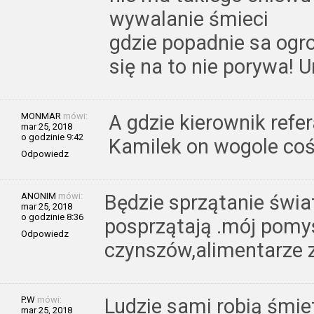
wywalanie śmieci
gdzie popadnie sa ogr
się na to nie porywa! U
MONMAR
mówi:
A gdzie kierownik refe
mar 25, 2018
o godzinie 9:42
Kamilek on wogole coś 
Odpowiedz
ANONIM
mówi:
Będzie sprzątanie świat
mar 25, 2018
o godzinie 8:36
posprzątają .mój pomys
Odpowiedz
czynszów,alimentarze z
P.W
mówi:
Ludzie sami robią śmie
mar 25, 2018