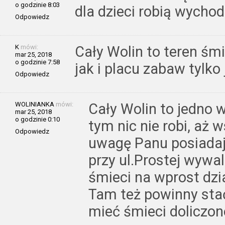
o godzinie 8:03
dla dzieci robią wycho
Odpowiedz
K
mówi:
Cały Wolin to teren śmi
mar 25, 2018
o godzinie 7:58
jak i placu zabaw tylk
Odpowiedz
WOLINIANKA
mówi:
Cały Wolin to jedno w
mar 25, 2018
o godzinie 0:10
tym nic nie robi, aż 
Odpowiedz
uwagę Panu posiada
przy ul.Prostej wyw
śmieci na wprost dzia
Tam też powinny stać
mieć śmieci doliczone