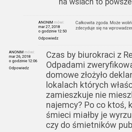
na wsiach to powsze
ANONIM
mówi:
Całkowita zgoda. Może wolińs
mar 27, 2018
zdecyduje się na wprowadzen
o godzinie 12:50
Odpowiedz
ANONIM
mówi:
Czas by biurokraci z R
mar 26, 2018
o godzinie 12:06
Odpadami zweryfikowa
Odpowiedz
domowe złożyło deklar
lokalach których właści
zamieszkuje nie mieszk
najemcy? Po co ktoś, kt
śmieci miałby je wyrz
czy do śmietników pub