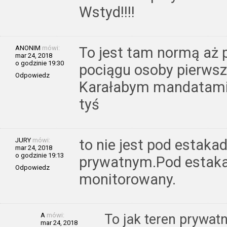
Wstyd!!!!
ANONIM
mówi:
To jest tam normą aż p
mar 24, 2018
o godzinie 19:30
pociągu osoby pierwsz
Odpowiedz
Karałabym mandatami i
tyś
JURY
mówi:
to nie jest pod estakad
mar 24, 2018
o godzinie 19:13
prywatnym.Pod estakad
Odpowiedz
monitorowany.
A
mówi:
To jak teren prywa
mar 24, 2018