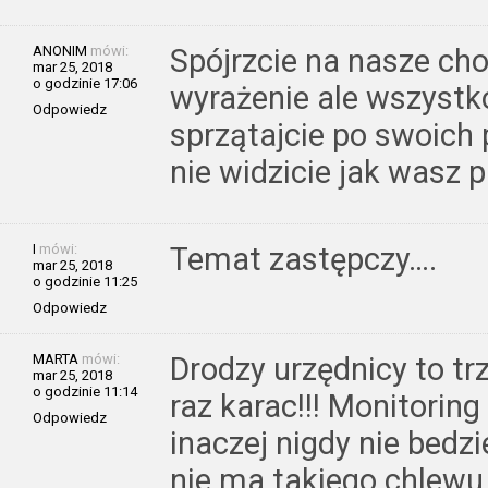
ANONIM
mówi:
Spójrzcie na nasze ch
mar 25, 2018
o godzinie 17:06
wyrażenie ale wszystko
Odpowiedz
sprzątajcie po swoich 
nie widzicie jak wasz p
I
mówi:
Temat zastępczy….
mar 25, 2018
o godzinie 11:25
Odpowiedz
MARTA
mówi:
Drodzy urzędnicy to tr
mar 25, 2018
o godzinie 11:14
raz karac!!! Monitorin
Odpowiedz
inaczej nigdy nie bedzi
nie ma takiego chlewu