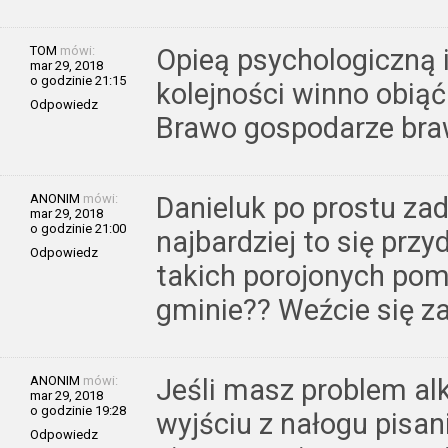
TOM
mówi:
Opieą psychologiczną 
mar 29, 2018
o godzinie 21:15
kolejności winno obiąć
Odpowiedz
Brawo gospodarze bra
ANONIM
mówi:
Danieluk po prostu zad
mar 29, 2018
o godzinie 21:00
najbardziej to się przy
Odpowiedz
takich porojonych pom
gminie?? Weźcie się za
ANONIM
mówi:
Jeśli masz problem al
mar 29, 2018
o godzinie 19:28
wyjściu z nałogu pisan
Odpowiedz