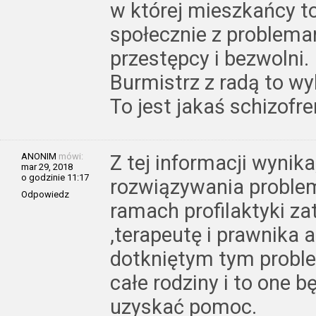
w której mieszkańcy t
społecznie z problem
przestępcy i bezwolni.
Burmistrz z radą to w
To jest jakaś schizofre
ANONIM
mówi:
Z tej informacji wynik
mar 29, 2018
o godzinie 11:17
rozwiązywania proble
Odpowiedz
ramach profilaktyki z
,terapeutę i prawnika
dotkniętym tym probl
całe rodziny i to one 
uzyskać pomoc.