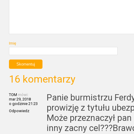
Imię
16 komentarzy
TOM
mówi:
Panie burmistrzu Ferd
mar 29, 2018
o godzinie 21:23
prowizję z tytułu ubez
Odpowiedz
Może przeznaczył pan t
inny zacny cel???Braw