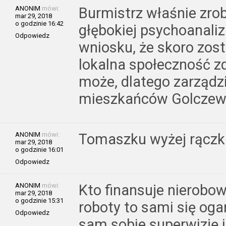
ANONIM
mówi:
Burmistrz właśnie zrobi
mar 29, 2018
o godzinie 16:42
głębokiej psychoanaliz
Odpowiedz
wniosku, że skoro zost
lokalna społeczność z
może, dlatego zarządzi
mieszkańców Golczew
ANONIM
mówi:
Tomaszku wyżej rącz
mar 29, 2018
o godzinie 16:01
Odpowiedz
ANONIM
mówi:
Kto finansuje nierobo
mar 29, 2018
o godzinie 15:31
roboty to sami się ogar
Odpowiedz
sam sobie superwizję i