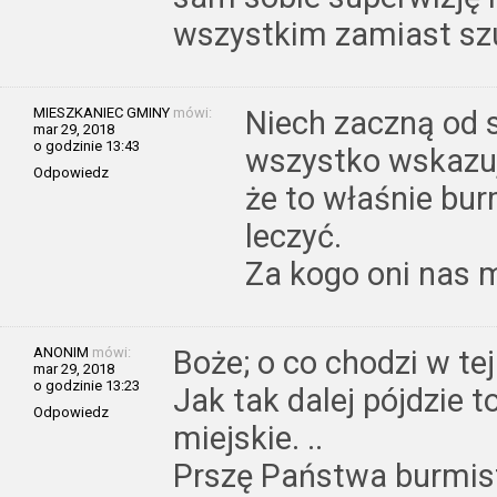
wszystkim zamiast sz
MIESZKANIEC GMINY
mówi:
Niech zaczną od s
mar 29, 2018
o godzinie 13:43
wszystko wskazuj
Odpowiedz
że to właśnie bur
leczyć.
Za kogo oni nas 
ANONIM
mówi:
Boże; o co chodzi w tej
mar 29, 2018
o godzinie 13:23
Jak tak dalej pójdzie 
Odpowiedz
miejskie. ..
Prszę Państwa burmist