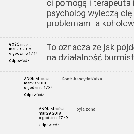
ci pomogą i terapeuta i
psycholog wyleczą cię z
problemami alkoholow
GOŚĆ
mówi:
To oznacza ze jak pójd
mar 29, 2018
o godzinie 17:14
na działalność burmis
Odpowiedz
ANONIM
mówi:
Kontr-kandydat/atka
mar 29, 2018
o godzinie 17:32
Odpowiedz
ANONIM
mówi:
była żona
mar 29, 2018
o godzinie 17:49
Odpowiedz