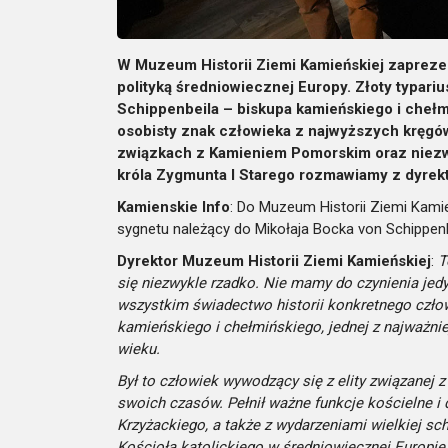
W Muzeum Historii Ziemi Kamieńskiej zaprezent
polityką średniowiecznej Europy. Złoty typari
Schippenbeila – biskupa kamieńskiego i chełmi
osobisty znak człowieka z najwyższych kręgów
związkach z Kamieniem Pomorskim oraz niezw
króla Zygmunta I Starego rozmawiamy z dyrek
Kamienskie Info
: Do Muzeum Historii Ziemi Kamień
sygnetu należący do Mikołaja Bocka von Schippenb
Dyrektor Muzeum Historii Ziemi Kamieńskiej
:
T
się niezwykle rzadko. Nie mamy do czynienia je
wszystkim świadectwo historii konkretnego czło
kamieńskiego i chełmińskiego, jednej z najważnie
wieku.
Był to człowiek wywodzący się z elity związanej z
swoich czasów. Pełnił ważne funkcje kościelne i
Krzyżackiego, a także z wydarzeniami wielkiej s
Kościoła katolickiego w średniowiecznej Europie