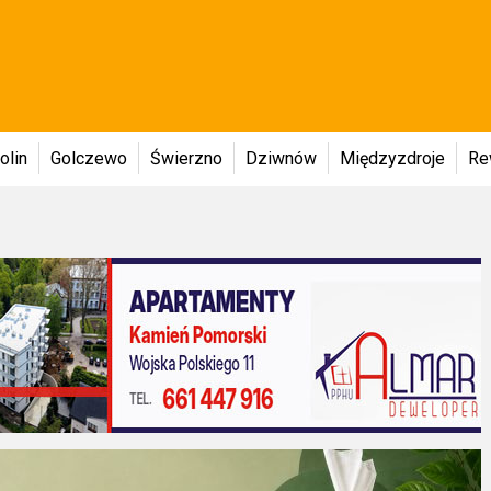
olin
Golczewo
Świerzno
Dziwnów
Międzyzdroje
Re