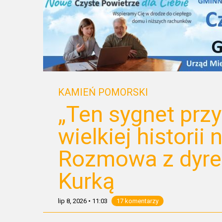
KAMIEŃ POMORSKI
„Ten sygnet prz
wielkiej historii
Rozmowa z dyre
Kurką
lip 8, 2026
•
11:03
17 komentarzy