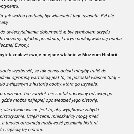
ntynentu.
, jak ważną postacią był właściciel tego sygnetu. Był nie
matą.
ł do uwierzytelniania dokumentów, był symbolem urzędu,
ach, możemy oglądać przedmiot, którym posługiwała się osoba
ecznej Europy.
abytek znalazł swoje miejsce właśnie w Muzeum Historii
?
bie wyobrazić, że tak cenny obiekt mógłby trafić do
nak ogromną wartością jest to, że pozostał właśnie tutaj –
o związanym z historią osoby, która go używała.
go muzeum. Ten zabytek nie został oderwany od swojego
 gdzie można najlepiej opowiedzieć jego historię.
 ale równie ważne jest to, aby wyjątkowe zabytki
 historycznie. Dzięki temu mieszkańcy mogą mieć
 a turyści otrzymują możliwość poznania historii
 częścią tej historii.