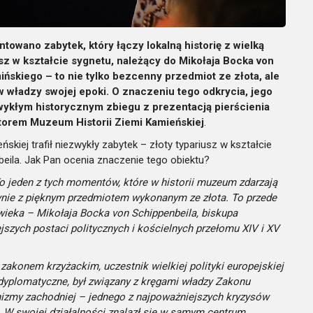
owano zabytek, który łączy lokalną historię z wielką
usz w kształcie sygnetu, należący do Mikołaja Bocka von
ńskiego – to nie tylko bezcenny przedmiot ze złota, ale
 władzy swojej epoki. O znaczeniu tego odkrycia, jego
ykłym historycznym zbiegu z prezentacją pierścienia
torem Muzeum Historii Ziemi Kamieńskiej
.
skiej trafił niezwykły zabytek – złoty typariusz w kształcie
eila. Jak Pan ocenia znaczenie tego obiektu?
o jeden z tych momentów, które w historii muzeum zdarzają
dynie z pięknym przedmiotem wykonanym ze złota. To przede
wieka – Mikołaja Bocka von Schippenbeila, biskupa
jszych postaci politycznych i kościelnych przełomu XIV i XV
 zakonem krzyżackim, uczestnik wielkiej polityki europejskiej
 dyplomatyczne, był związany z kręgami władzy Zakonu
chizmy zachodniej – jednego z najpoważniejszych kryzysów
. W swojej działalności znalazł się w samym centrum