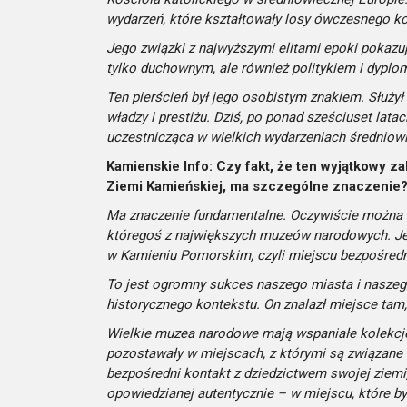
wydarzeń, które kształtowały losy ówczesnego ko
Jego związki z najwyższymi elitami epoki pokazują
tylko duchownym, ale również politykiem i dyplo
Ten pierścień był jego osobistym znakiem. Służy
władzy i prestiżu. Dziś, po ponad sześciuset lat
uczestnicząca w wielkich wydarzeniach średniowi
Kamienskie Info: Czy fakt, że ten wyjątkowy z
Ziemi Kamieńskiej, ma szczególne znaczenie
Ma znaczenie fundamentalne. Oczywiście można so
któregoś z największych muzeów narodowych. Jed
w Kamieniu Pomorskim, czyli miejscu bezpośredni
To jest ogromny sukces naszego miasta i nasze
historycznego kontekstu. On znalazł miejsce tam,
Wielkie muzea narodowe mają wspaniałe kolekcje,
pozostawały w miejscach, z którymi są związane
bezpośredni kontakt z dziedzictwem swojej ziemi,
opowiedzianej autentycznie – w miejscu, które było