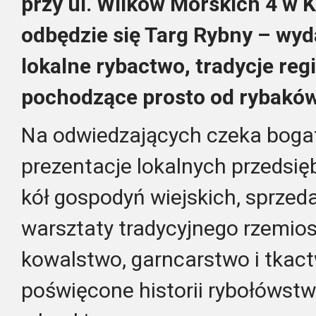
przy ul. Wilków Morskich 4 w
odbędzie się Targ Rybny – wy
lokalne rybactwo, tradycje reg
pochodzące prosto od rybaków
Na odwiedzających czeka boga
prezentacje lokalnych przedsię
kół gospodyń wiejskich, sprzed
warsztaty tradycyjnego rzemios
kowalstwo, garncarstwo i tkac
poświęcone historii rybołówst