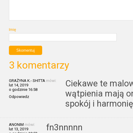
Imię
3 komentarzy
GRAŻYNA K.- SHITTA
mówi:
Ciekawe te malowi
lut 14, 2019
o godzinie 16:58
wątpienia mają o
Odpowiedz
spokój i harmoni
ANONIM
mówi:
fn3nnnnn
lut 13, 2019