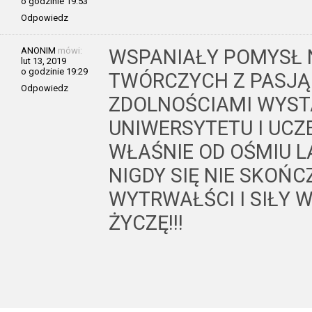
o godzinie 19:53
Odpowiedz
ANONIM
mówi:
WSPANIAŁY POMYSŁ 
lut 13, 2019
o godzinie 19:29
TWÓRCZYCH Z PASJĄ 
Odpowiedz
ZDOLNOŚCIAMI WYSTA
UNIWERSYTETU I UCZ
WŁAŚNIE OD OŚMIU LA
NIGDY SIĘ NIE SKOŃ
WYTRWAŁŚCI I SIŁY 
ŻYCZĘ!!!