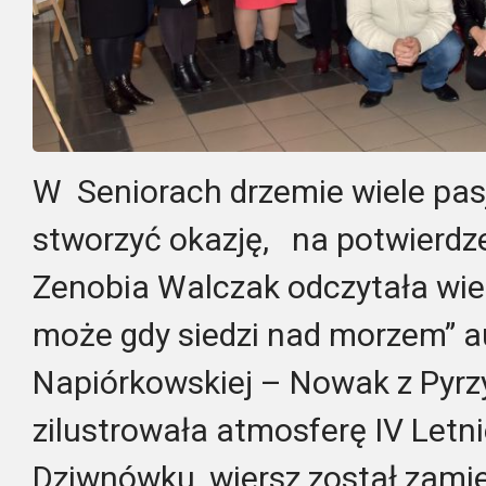
W Seniorach drzemie wiele pasj
stworzyć okazję, na potwierdz
Zenobia Walczak odczytała wier
może gdy siedzi nad morzem” 
Napiórkowskiej – Nowak z Pyrzy
zilustrowała atmosferę IV Letni
Dziwnówku, wiersz został zami