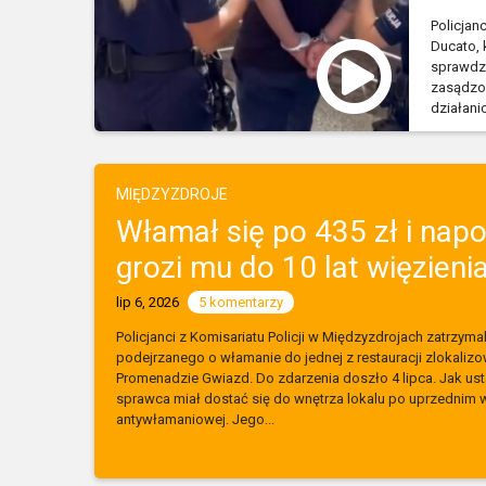
Policjan
Ducato, 
sprawdza
zasądzon
działani
MIĘDZYZDROJE
Włamał się po 435 zł i napo
grozi mu do 10 lat więzienia
lip 6, 2026
5 komentarzy
Policjanci z Komisariatu Policji w Międzyzdrojach zatrzym
podejrzanego o włamanie do jednej z restauracji zlokaliz
Promenadzie Gwiazd. Do zdarzenia doszło 4 lipca. Jak ustal
sprawca miał dostać się do wnętrza lokalu po uprzednim w
antywłamaniowej. Jego...