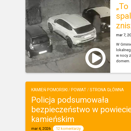
„To 
spa
zni
mar 7, 2
W Gmini
lokalne
w nocy z
domem. S
KAMIEŃ POMORSKI
/
POWIAT
/
STRONA GŁÓWNA
Policja podsumowała
bezpieczeństwo w powieci
kamieńskim
mar 4, 2026
12 komentarzy