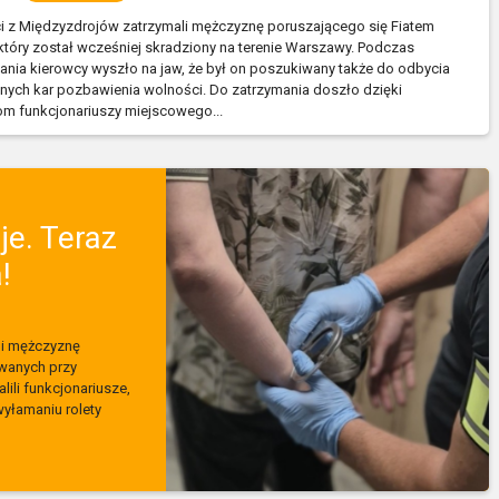
ci z Międzyzdrojów zatrzymali mężczyznę poruszającego się Fiatem
który został wcześniej skradziony na terenie Warszawy. Podczas
nia kierowcy wyszło na jaw, że był on poszukiwany także do odbycia
ych kar pozbawienia wolności. Do zatrzymania doszło dzięki
om funkcjonariuszy miejscowego...
je. Teraz
!
ali mężczyznę
owanych przy
ili funkcjonariusze,
yłamaniu rolety