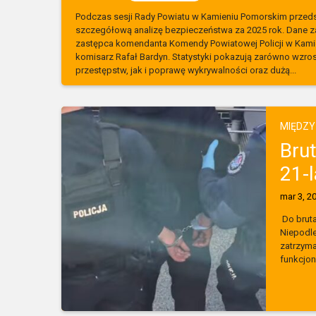
Podczas sesji Rady Powiatu w Kamieniu Pomorskim przed
szczegółową analizę bezpieczeństwa za 2025 rok. Dane 
zastępca komendanta Komendy Powiatowej Policji w Kami
komisarz Rafał Bardyn. Statystyki pokazują zarówno wzrost
przestępstw, jak i poprawę wykrywalności oraz dużą...
MIĘDZ
Bru
21-l
mar 3, 2
Do bruta
Niepodle
zatrzyman
funkcjon