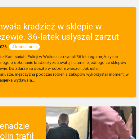
hwała kradzież w sklepie w
zewie. 36-latek usłyszał zarzut
2026
4 komentarze
ci z Komisariatu Policji w Wolinie zatrzymali 36-letniego mężczyznę
nego o dokonanie kradzieży zuchwałej na terenie jednego ze sklepów
wie. Do zdarzenia doszło w sobotni wieczór. Jak ustalili
nariusze, mężczyzna podczas robienia zakupów wykorzystał moment, w
asjerka wydawała...
enadzie
in trafił