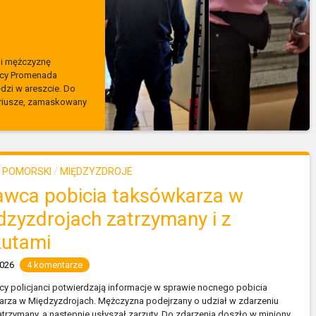
ali mężczyznę
licy Promenada
ędzi w areszcie. Do
nariusze, zamaskowany
 POMORSKI
/
MIĘDZYZDROJE
awca pobicia taksówkarza w
dzyzdrojach zatrzymany i z
zutami
2026
4 komentarze
y policjanci potwierdzają informacje w sprawie nocnego pobicia
rza w Międzyzdrojach. Mężczyzna podejrzany o udział w zdarzeniu
atrzymany, a następnie usłyszał zarzuty. Do zdarzenia doszło w miniony