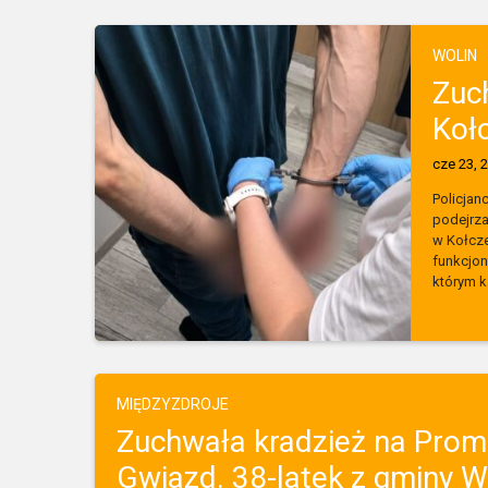
WOLIN
Zuc
Kołc
cze 23, 
Policjan
podejrza
w Kołcze
funkcjo
którym k
MIĘDZYZDROJE
Zuchwała kradzież na Prom
Gwiazd. 38-latek z gminy Wol