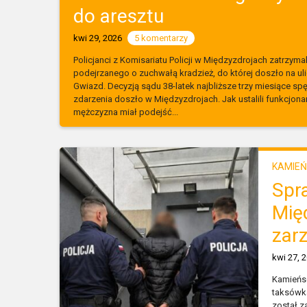
do aresztu
kwi 29, 2026
5 komentarzy
Policjanci z Komisariatu Policji w Międzyzdrojach zatrzym
podejrzanego o zuchwałą kradzież, do której doszło na u
Gwiazd. Decyzją sądu 38-latek najbliższe trzy miesiące sp
zdarzenia doszło w Międzyzdrojach. Jak ustalili funkcjo
mężczyzna miał podejść...
KAMIEŃ
Spr
Mię
zar
kwi 27, 
Kamieńsc
taksówka
został z