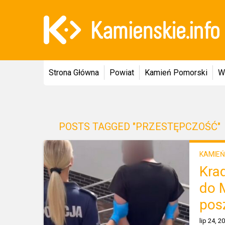
Strona Główna
Powiat
Kamień Pomorski
W
POSTS TAGGED "PRZESTĘPCZOŚĆ"
KAMIEŃ
Kra
do 
pos
lip 24, 2