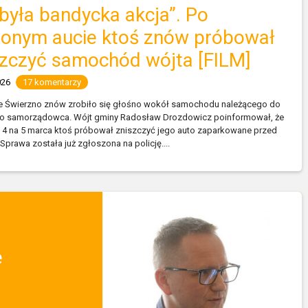
była bandycka akcja”. Po
lonym aucie ktoś znów próbował
szczyć samochód wójta [FILM]
026
17 komentarzy
e Świerzno znów zrobiło się głośno wokół samochodu należącego do
go samorządowca. Wójt gminy Radosław Drozdowicz poinformował, że
 4 na 5 marca ktoś próbował zniszczyć jego auto zaparkowane przed
prawa została już zgłoszona na policję....
e