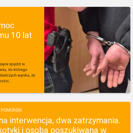
emoc
mu 10 lat
siące spędzi w
niu, do którego
śledczych wynika, że
ości...
 POMORSKI
na interwencja, dwa zatrzymania.
kotyki i osoba poszukiwana w