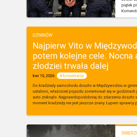
piątek p
Komenda 
DZIWNÓW
Najpierw Vito w Międzywod
potem kolejne cele. Nocna 
złodziei trwała dalej
kwi 15, 2026
8 komentarzy
Do kradzieży samochodu doszło w Międzywodziu w gmini
ustalono, właściciel pojazdu zorientował się w godzinach 
auto zniknęło. Najprawdopodobniej do zdarzenia doszło 
moment kradzieży nie jest jeszcze znany. Łupem sprawcy 
ŚWIERZ