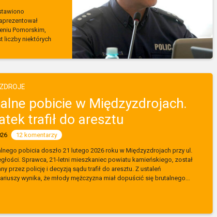
stawiono
zaprezentował
eniu Pomorskim,
 liczby niektórych
YZDROJE
talne pobicie w Międzyzdrojach.
atek trafił do aresztu
026
12 komentarzy
lnego pobicia doszło 21 lutego 2026 roku w Międzyzdrojach przy ul.
głości. Sprawca, 21-letni mieszkaniec powiatu kamieńskiego, został
y przez policję i decyzją sądu trafił do aresztu. Z ustaleń
ariuszy wynika, że młody mężczyzna miał dopuścić się brutalnego...