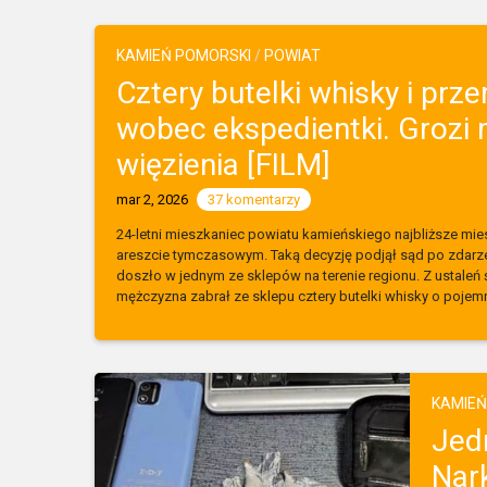
KAMIEŃ POMORSKI
/
POWIAT
Cztery butelki whisky i prz
wobec ekspedientki. Grozi 
więzienia [FILM]
mar 2, 2026
37 komentarzy
24-letni mieszkaniec powiatu kamieńskiego najbliższe mie
areszcie tymczasowym. Taką decyzję podjął sąd po zdarze
doszło w jednym ze sklepów na terenie regionu. Z ustaleń 
mężczyzna zabrał ze sklepu cztery butelki whisky o pojemn
KAMIEŃ
Jed
Nar