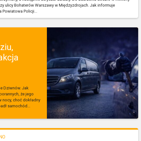
rzy ulicy Bohaterów Warszawy w Międzyzdrojach. Jak informuje
Powiatowa Policji...
ziu,
akcja
e Dziwnów. Jak
porannych, że jego
w nocy, choć dokładny
padł samochód...
NO