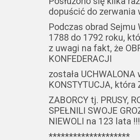
Posłużono się kilka ra
dopuścić do zerwania
Podczas obrad Sejmu W
1788 do 1792 roku, kt
z uwagi na fakt, że
KONFEDERACJI
została UCHWALONA w 
KONSTYTUCJA, która 
ZABORCY tj. PRUSY, R
SPEŁNILI SWOJE GROŹB
NIEWOLI na 123 lata !!!
********************