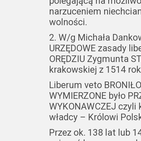
polegającą na możliwo
narzuceniem niechcian
wolności.
2. W/g Michała Danko
URZĘDOWE zasady libe
ORĘDZIU Zygmunta ST
krakowskiej z 1514 rok
Liberum veto BRONIŁO 
WYMIERZONE było PR
WYKONAWCZEJ czyli 
władcy – Królowi Polsk
Przez ok. 138 lat lub 