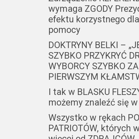
wymaga ZGODY Prezyde
efektu korzystnego d
pomocy
DOKTRYNY BELKI – 
SZYBKO PRZYKRYĆ D
WYBORCY SZYBKO ZAP
PIERWSZYM KŁAMSTW
I tak w BLASKU FLES
możemy znaleźć się w
Wszystko w rękach 
PATRIOTÓW, których w
więcej od ZDRAJCÓW.