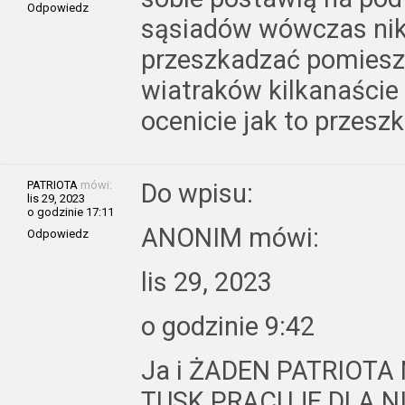
Odpowiedz
sąsiadów wówczas ni
przeszkadzać pomieszk
wiatraków kilkanaście
ocenicie jak to przes
PATRIOTA
mówi:
Do wpisu:
lis 29, 2023
o godzinie 17:11
ANONIM mówi:
Odpowiedz
lis 29, 2023
o godzinie 9:42
Ja i ŻADEN PATRIOT
TUSK PRACUJE DLA NIEM