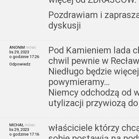
Pozdrawiam i zaprasz
dyskusji
ANONIM
mówi:
Pod Kamieniem lada ch
lis 29, 2023
o godzinie 17:26
chwil pewnie w Recławi
Odpowiedz
Niedługo będzie więcej
powymieramy…
Niemcy odchodzą od w
utylizacji przywiozą do
MICHAŁ
mówi:
właściciele którzy chc
lis 29, 2023
o godzinie 17:16
sobie postawią na pod