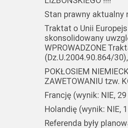
LIZBOŃSKIEGO !!!!
Stan prawny aktualny 
Traktat o Unii Europejs
skonsolidowany uwzgl
WPROWADZONE Trakta
(Dz.U.2004.90.864/30)
POKŁOSIEM NIEMIECK
ZAWETOWANIU tzw. KO
Francję (wynik: NIE, 2
Holandię (wynik: NIE, 
Referenda były planowa