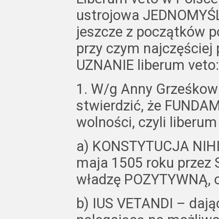
ustrojowa JEDNOMYŚL
jeszcze z początków p
przy czym najczęściej p
UZNANIE liberum veto:
1. W/g Anny Grześkow
stwierdzić, że FUNDAM
wolności, czyli liberum 
a) KONSTYTUCJA NIHIL
maja 1505 roku przez 
władzę POZYTYWNĄ, o
b) IUS VETANDI – da