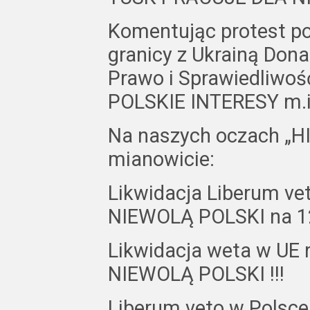
Komentując protest p
granicy z Ukrainą Don
Prawo i Sprawiedliw
POLSKIE INTERESY m.in. z 
Na naszych oczach „H
mianowicie:
Likwidacja Liberum v
NIEWOLĄ POLSKI na 123
Likwidacja weta w UE
NIEWOLĄ POLSKI !!!
Liberum veto w Polsce