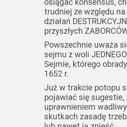
osiągać konsensus, ch
trudniej ze względu n
działań DESTRUKCYJN
przyszłych ZABORCÓW 
Powszechnie uważa s
sejmu z woli JEDNEGO 
Sejmie, którego obrady
1652 r.
Już w trakcie potopu 
pojawiać się sugestie,
uprawnieniem wadliwym
skutkach zasadę trzeb
lub nawet ją znieść.