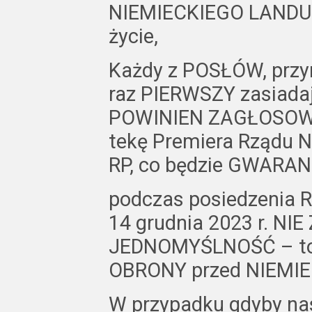
NIEMIECKIEGO LANDU j
życie,
Każdy z POSŁÓW, przyn
raz PIERWSZY zasiadaj
POWINIEN ZAGŁOSOWAĆ
tekę Premiera Rządu
RP, co będzie GWARAN
podczas posiedzenia 
14 grudnia 2023 r. N
JEDNOMYŚLNOŚĆ – to
OBRONY przed NIEMIECKĄ
W przypadku gdyby na