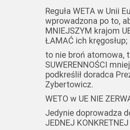
Reguła WETA w Unii Eu
wprowadzona po to, 
MNIEJSZYM krajom UE,
ŁAMAĆ ich kręgosłup;
to nie broń atomowa, 
SUWERENNOŚCI mniejs
podkreślił doradca Pre
Zybertowicz.
WETO w UE NIE ZERWA
Jedynie doprowadza d
JEDNEJ KONKRETNEJ D