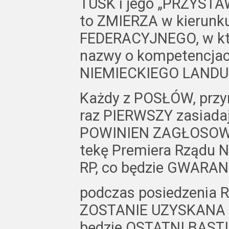
TUSK i jego „PRZYSTAW
to ZMIERZA w kierunk
FEDERACYJNEGO, w któ
nazwy o kompetencjac
NIEMIECKIEGO LANDU je
Każdy z POSŁÓW, przyn
raz PIERWSZY zasiadaj
POWINIEN ZAGŁOSOWAĆ
tekę Premiera Rządu
RP, co będzie GWARAN
podczas posiedzenia 
ZOSTANIE UZYSKANA
będzie OSTATNI BAST