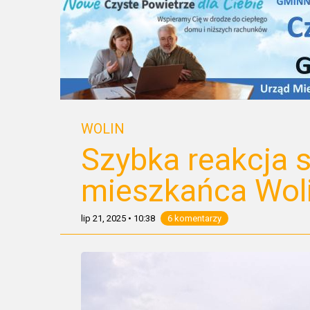
WOLIN
Szybka reakcja s
mieszkańca Wol
lip 21, 2025
•
10:38
6 komentarzy