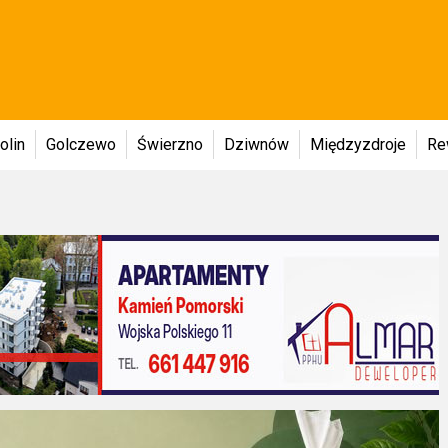
olin
Golczewo
Świerzno
Dziwnów
Międzyzdroje
Re