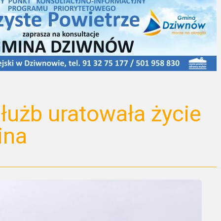
łużb uratowała życie
ina