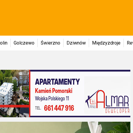
olin
Golczewo
Świerzno
Dziwnów
Międzyzdroje
Re