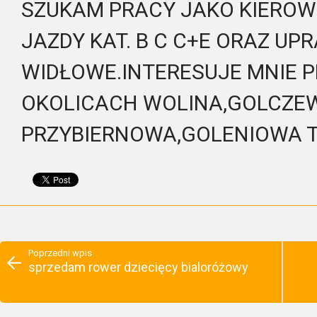
SZUKAM PRACY JAKO KIERO
JAZDY KAT. B C C+E ORAZ UP
WIDŁOWE.INTERESUJE MNIE 
OKOLICACH WOLINA,GOLCZE
PRZYBIERNOWA,GOLENIOWA TE
Poprzedni wpis
sprzedam rower dziecięcy bialoróżowy