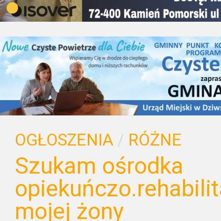
OGŁOSZENIA
/
RÓŻNE
Szukam ośrodka
opiekuńczo.rehabili
mojej żony