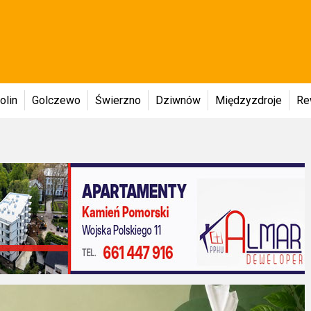
olin
Golczewo
Świerzno
Dziwnów
Międzyzdroje
Re