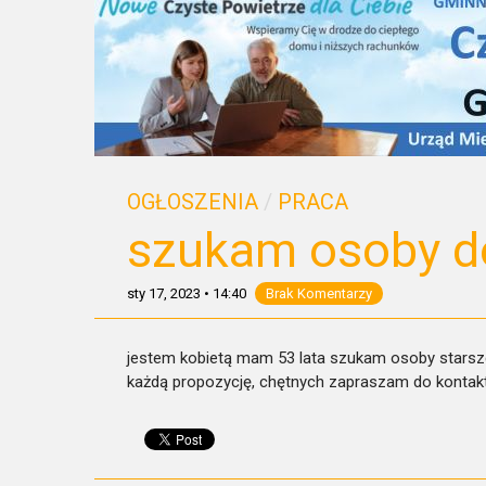
OGŁOSZENIA
/
PRACA
szukam osoby d
sty 17, 2023
•
14:40
Brak Komentarzy
jestem kobietą mam 53 lata szukam osoby starsze
każdą propozycję, chętnych zapraszam do kontakt