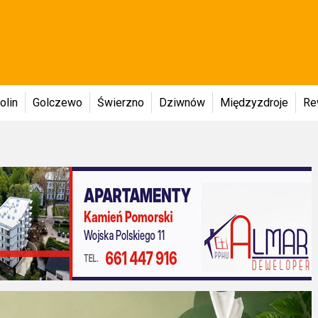
olin
Golczewo
Świerzno
Dziwnów
Międzyzdroje
Re