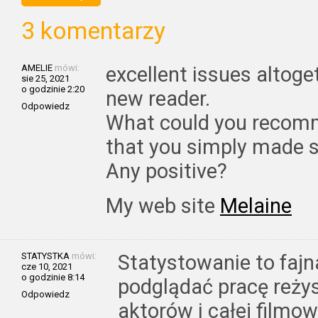
3 komentarzy
AMELIE
mówi:
excellent issues altoge
sie 25, 2021
o godzinie 2:20
new reader.
Odpowiedz
What could you recomm
that you simply made 
Any positive?
My web site
Melaine
STATYSTKA
mówi:
Statystowanie to fajn
cze 10, 2021
o godzinie 8:14
podglądać pracę reży
Odpowiedz
aktorów i całej filmo