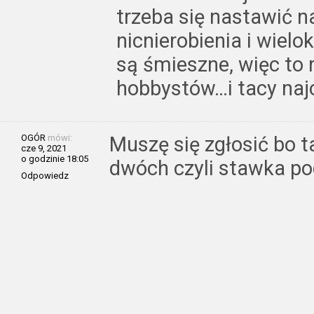
trzeba się nastawić n
nicnierobienia i wielo
są śmieszne, więc to r
hobbystów…i tacy najc
OGÓR
mówi:
Muszę się zgłosić bo t
cze 9, 2021
o godzinie 18:05
dwóch czyli stawka p
Odpowiedz