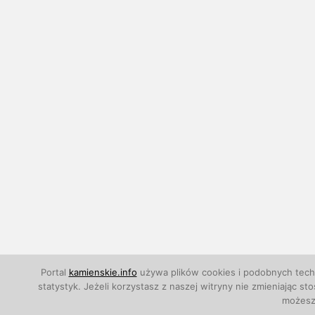
Portal
kamienskie.info
używa plików cookies i podobnych techn
statystyk. Jeżeli korzystasz z naszej witryny nie zmieniają
możesz 