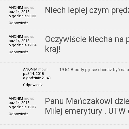
ANONIM
mówi:
Niech lepiej czym pręd
paź 14, 2018
o godzinie 20:33
Odpowiedz
ANONIM
mówi:
Oczywiście klecha na 
paź 14, 2018
o godzinie 19:54
kraj!
Odpowiedz
ANONIM
mówi:
19:54 A co ty pijusie chcesz być na
paź 14, 2018
o godzinie 21:43
Odpowiedz
ANONIM
mówi:
Panu Mańczakowi dziek
paź 14, 2018
o godzinie 19:37
Milej emerytury . UTW
Odpowiedz