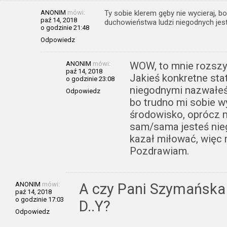
ANONIM
mówi:
Ty sobie klerem gęby nie wycieraj,
paź 14, 2018
duchowieństwa ludzi niegodnych jes
o godzinie 21:48
Odpowiedz
ANONIM
mówi:
WOW, to mnie rozszyf
paź 14, 2018
Jakieś konkretne sta
o godzinie 23:08
niegodnymi nazwałeś
Odpowiedz
bo trudno mi sobie w
środowisko, oprócz m
sam/sama jesteś nie
kazał miłować, więc m
Pozdrawiam.
ANONIM
mówi:
A czy Pani Szymańska j
paź 14, 2018
o godzinie 17:03
D..Y?
Odpowiedz