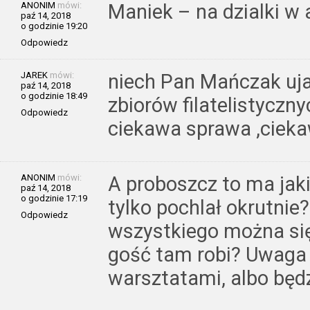
ANONIM
mówi:
Maniek – na dzialki w 
paź 14, 2018
o godzinie 19:20
Odpowiedz
JAREK
mówi:
niech Pan Mańczak uj
paź 14, 2018
o godzinie 18:49
zbiorów filatelistyczn
Odpowiedz
ciekawa sprawa ,cieka
ANONIM
mówi:
A proboszcz to ma jaki
paź 14, 2018
o godzinie 17:19
tylko pochlał okrutnie
Odpowiedz
wszystkiego można się 
gość tam robi? Uwaga b
warsztatami, albo będz