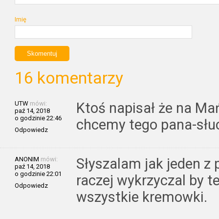
Imię
16 komentarzy
UTW
mówi:
Ktoś napisał że na M
paź 14, 2018
o godzinie 22:46
chcemy tego pana-słu
Odpowiedz
ANONIM
mówi:
Słyszalam jak jeden z
paź 14, 2018
o godzinie 22:01
raczej wykrzyczal by te
Odpowiedz
wszystkie kremowki.