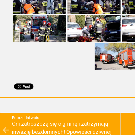
Poprzedni wpis
Oni zatroszczą się o gminę i zatrzymają
inwazję bezdomnych! Opowieści dziwnej