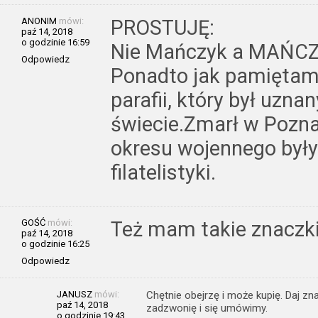
ANONIM
mówi:
PROSTUJĘ:
paź 14, 2018
o godzinie 16:59
Nie Mańczyk a MAŃC
Odpowiedz
Ponadto jak pamiętam 
parafii, który był uzna
świecie.Zmarł w Poznan
okresu wojennego były
filatelistyki.
GOŚĆ
mówi:
Też mam takie znaczki
paź 14, 2018
o godzinie 16:25
Odpowiedz
JANUSZ
mówi:
Chętnie obejrzę i może kupię. Daj z
paź 14, 2018
zadzwonię i się umówimy.
o godzinie 19:43