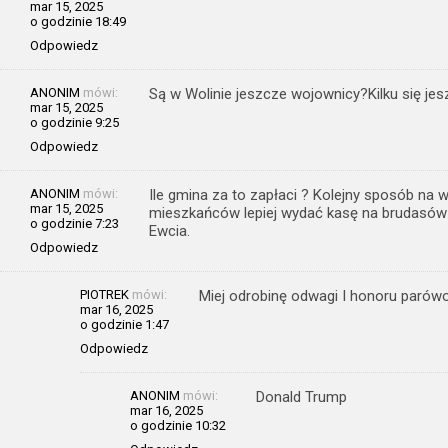
mar 15, 2025
o godzinie 18:49
Odpowiedz
ANONIM
mówi:
Są w Wolinie jeszcze wojownicy?Kilku się jes
mar 15, 2025
o godzinie 9:25
Odpowiedz
ANONIM
mówi:
Ile gmina za to zapłaci ? Kolejny sposób na 
mar 15, 2025
mieszkańców lepiej wydać kasę na brudasów 
o godzinie 7:23
Ewcia.
Odpowiedz
PIOTREK
mówi:
Miej odrobinę odwagi I honoru parówo 
mar 16, 2025
o godzinie 1:47
Odpowiedz
ANONIM
mówi:
Donald Trump
mar 16, 2025
o godzinie 10:32