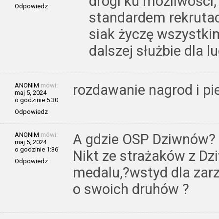
drogi ku możliwośc
Odpowiedz
standardem rekrutacj
siak życzę wszystki
dalszej służbie dla l
ANONIM
mówi:
rozdawanie nagrod i pi
maj 5, 2024
o godzinie 5:30
Odpowiedz
ANONIM
mówi:
A gdzie OSP Dziwnów?
maj 5, 2024
o godzinie 1:36
Nikt ze strażaków z Dz
Odpowiedz
medalu,?wstyd dla zarzą
o swoich druhów ?