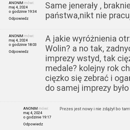
ANONIM
mówi:
Same jenerały , braknie
maj 4, 2024
o godzinie 19:34
państwa,nikt nie pracuj
Odpowiedz
ANONIM
mówi:
A jakie wyróżnienia ot
maj 4, 2024
o godzinie 18:03
Wolin? a no tak, zadn
Odpowiedz
imprezy wstyd, tak cię
medale? kolejny rok ch
cięzko się zebrać i og
do samej imprezy było
ANONIM
mówi:
Prezes jest nowy i nie zdążył bo tam
maj 4, 2024
o godzinie 19:17
Odpowiedz