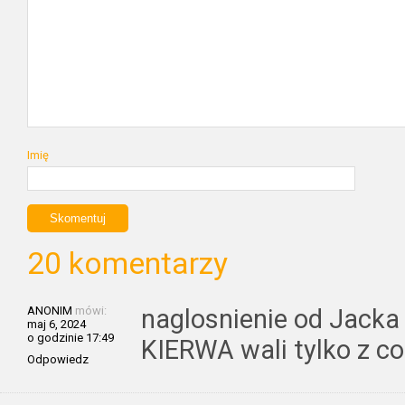
Imię
20 komentarzy
ANONIM
mówi:
naglosnienie od Jacka 
maj 6, 2024
o godzinie 17:49
KIERWA wali tylko z co
Odpowiedz