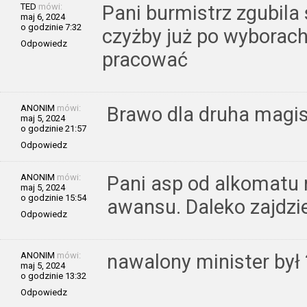
TED
mówi:
Pani burmistrz zgubil
maj 6, 2024
o godzinie 7:32
czyżby już po wyborach
Odpowiedz
pracować
ANONIM
mówi:
Brawo dla druha magist
maj 5, 2024
o godzinie 21:57
Odpowiedz
ANONIM
mówi:
Pani asp od alkomatu
maj 5, 2024
o godzinie 15:54
awansu. Daleko zajdzie
Odpowiedz
ANONIM
mówi:
nawalony minister był 
maj 5, 2024
o godzinie 13:32
Odpowiedz