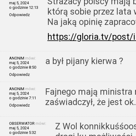
Strażacy polscy mają b
maj 5, 2024
o godzinie 12:13
którą sobie przez lata
Odpowiedz
Na jaką opinię zapraco
https://gloria.tv/po
ANONIM
mówi:
a był pijany kierwa ?
maj 5, 2024
o godzinie 8:50
Odpowiedz
ANONIM
mówi:
Fajnego mają ministra
maj 5, 2024
o godzinie 7:11
zaświadczył, że jest ok.
Odpowiedz
OBSERWATOR
mówi:
Z Wol konnikkuśśoos
maj 5, 2024
o godzinie 5:32