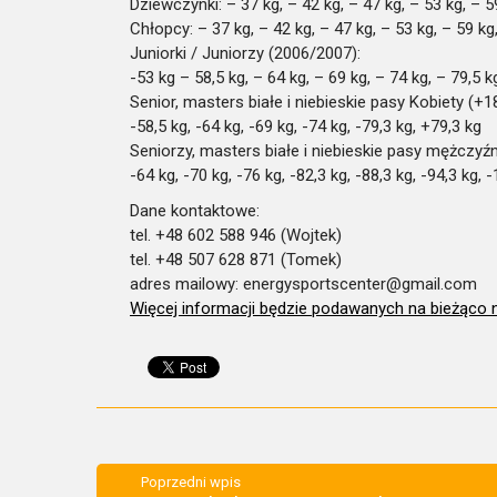
Dziewczynki: – 37 kg, – 42 kg, – 47 kg, – 53 kg, – 5
Chłopcy: – 37 kg, – 42 kg, – 47 kg, – 53 kg, – 59 kg
Juniorki / Juniorzy (2006/2007):
-53 kg – 58,5 kg, – 64 kg, – 69 kg, – 74 kg, – 79,5 k
Senior, masters białe i niebieskie pasy Kobiety (+1
-58,5 kg, -64 kg, -69 kg, -74 kg, -79,3 kg, +79,3 kg
Seniorzy, masters białe i niebieskie pasy mężczyźn
-64 kg, -70 kg, -76 kg, -82,3 kg, -88,3 kg, -94,3 kg, 
Dane kontaktowe:
tel. +48 602 588 946 (Wojtek)
tel. +48 507 628 871 (Tomek)
adres mailowy: energysportscenter@gmail.com
Więcej informacji będzie podawanych na bieżąco 
Poprzedni wpis