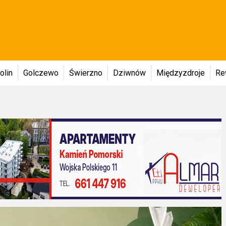
olin
Golczewo
Świerzno
Dziwnów
Międzyzdroje
Re