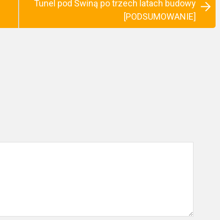
Tunel pod Świną po trzech latach budowy
[PODSUMOWANIE]