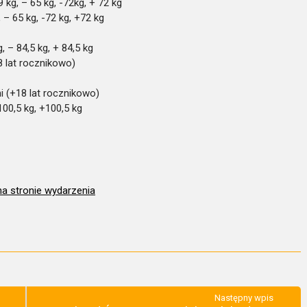
9 kg, – 65 kg, -72kg, + 72 kg
, – 65 kg, -72 kg, +72 kg
g, – 84,5 kg, + 84,5 kg
8 lat rocznikowo)
i (+18 lat rocznikowo)
-100,5 kg, +100,5 kg
na stronie wydarzenia
Następny wpis