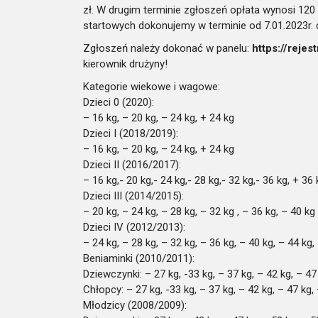
zł. W drugim terminie zgłoszeń opłata wynosi 120 
startowych dokonujemy w terminie od 7.01.2023r. d
Zgłoszeń należy dokonać w panelu:
https://rejest
kierownik drużyny!
Kategorie wiekowe i wagowe:
Dzieci 0 (2020):
– 16 kg, – 20 kg, – 24 kg, + 24 kg
Dzieci I (2018/2019):
– 16 kg, – 20 kg, – 24 kg, + 24 kg
Dzieci II (2016/2017):
– 16 kg,- 20 kg,- 24 kg,- 28 kg,- 32 kg,- 36 kg, + 36 
Dzieci III (2014/2015):
– 20 kg, – 24 kg, – 28 kg, – 32 kg , – 36 kg, – 40 kg
Dzieci IV (2012/2013):
– 24 kg, – 28 kg, – 32 kg, – 36 kg, – 40 kg, – 44 kg,
Beniaminki (2010/2011):
Dziewczynki: – 27 kg, -33 kg, – 37 kg, – 42 kg, – 47
Chłopcy: – 27 kg, -33 kg, – 37 kg, – 42 kg, – 47 kg,
Młodzicy (2008/2009):