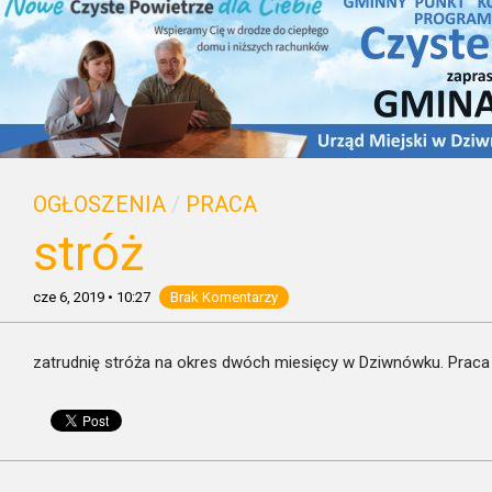
OGŁOSZENIA
/
PRACA
stróż
cze 6, 2019
•
10:27
Brak Komentarzy
zatrudnię stróża na okres dwóch miesięcy w Dziwnówku. Praca