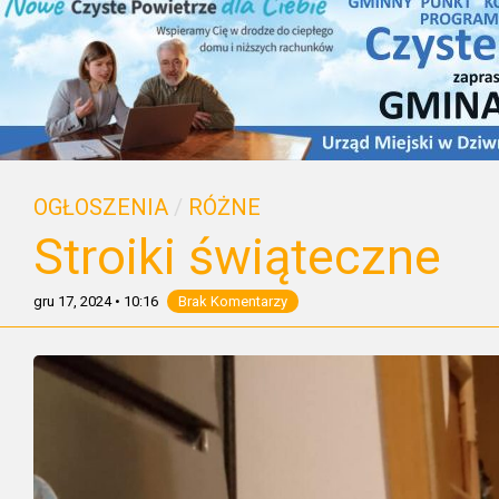
OGŁOSZENIA
/
RÓŻNE
Stroiki świąteczne
gru 17, 2024
•
10:16
Brak Komentarzy