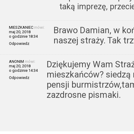
taką imprezę, przec
MIESZKANIEC
mówi:
Brawo Damian, w końc
maj 20, 2018
o godzinie 18:34
naszej straży. Tak tr
Odpowiedz
ANONIM
mówi:
Dziękujemy Wam Straża
maj 20, 2018
o godzinie 14:34
mieszkańców? siedzą n
Odpowiedz
pensji burmistrzów,tam
zazdrosne pismaki.