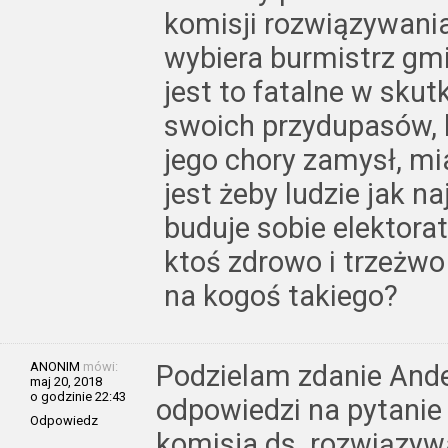
komisji rozwiązywani
wybiera burmistrz gm
jest to fatalne w skut
swoich przydupasów, k
jego chory zamysł, mi
jest żeby ludzie jak n
buduje sobie elektora
ktoś zdrowo i trzeżwo
na kogoś takiego?
ANONIM
mówi:
Podzielam zdanie And
maj 20, 2018
o godzinie 22:43
odpowiedzi na pytani
Odpowiedz
komisja ds. rozwiązy