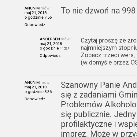
ANONIM
mówi:
To nie dzwoń na 998 
maj 21, 2018
o godzinie 7:56
Odpowiedz
ANDERSEN
mówi:
Czytaj proszę ze zr
maj 21, 2018
najmniejszym stopniu
o godzinie 11:07
Zobacz trzeci wers, 
Odpowiedz
(w domyśle przez OS
ANONIM
mówi:
Szanowny Panie And
maj 21, 2018
o godzinie 8:36
się z zadaniami Gmi
Odpowiedz
Problemów Alkoholo
się publicznie. Jedny
profilaktyczne i wspi
imprez. Może w przy