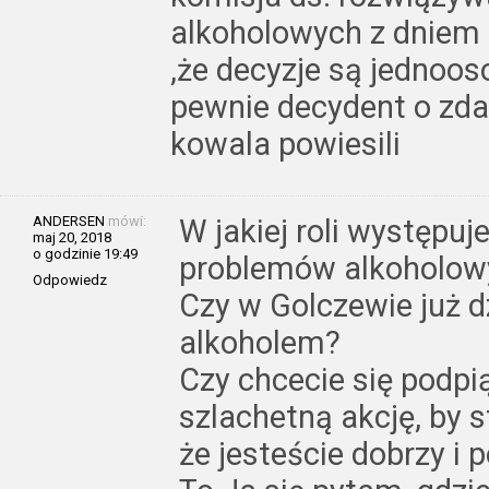
alkoholowych z dniem 
,że decyzje są jednoos
pewnie decydent o zdan
kowala powiesili
ANDERSEN
mówi:
W jakiej roli występu
maj 20, 2018
o godzinie 19:49
problemów alkoholow
Odpowiedz
Czy w Golczewie już d
alkoholem?
Czy chcecie się podpi
szlachetną akcję, by 
że jesteście dobrzy i 