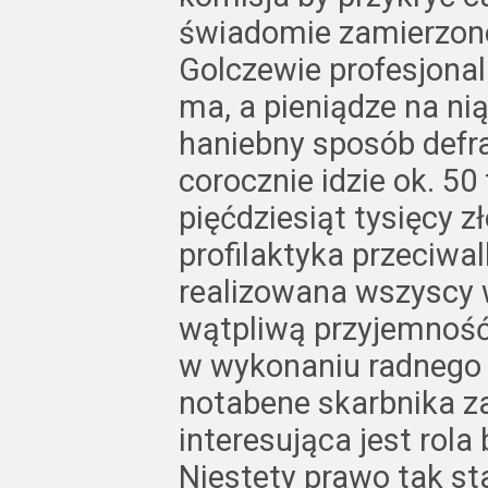
świadomie zamierzone
Golczewie profesjonalne
ma, a pieniądze na ni
haniebny sposób defr
corocznie idzie ok. 50
pięćdziesiąt tysięcy z
profilaktyka przeciwa
realizowana wszyscy 
wątpliwą przyjemność 
w wykonaniu radnego 
notabene skarbnika za
interesująca jest rola
Niestety prawo tak st