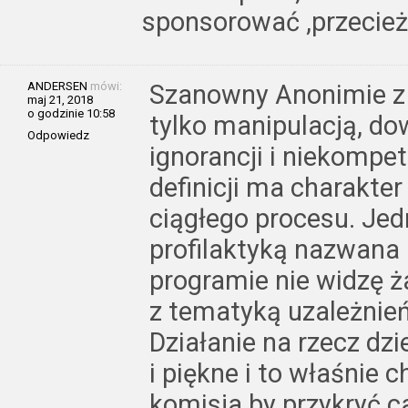
sponsorować ,przecież
ANDERSEN
mówi:
Szanowny Anonimie z 8
maj 21, 2018
o godzinie 10:58
tylko manipulacją, do
Odpowiedz
ignorancji i niekompet
definicji ma charakte
ciągłego procesu. Je
profilaktyką nazwana
programie nie widzę 
z tematyką uzależnień
Działanie na rzecz dzi
i piękne i to właśnie
komisja by przykryć ca