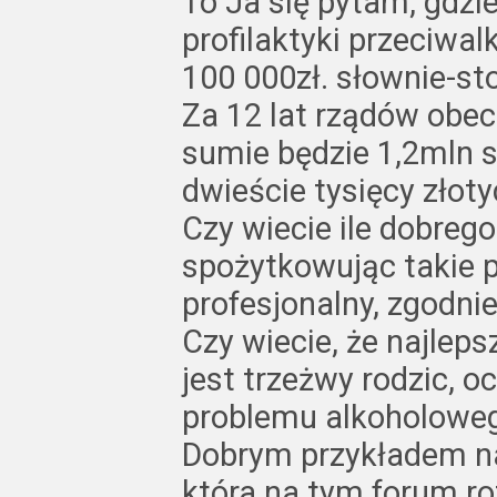
To Ja się pytam, gdzi
profilaktyki przeciwa
100 000zł. słownie-sto
Za 12 lat rządów obec
sumie będzie 1,2mln s
dwieście tysięcy złoty
Czy wiecie ile dobreg
spożytkowując takie 
profesjonalny, zgodni
Czy wiecie, że najlep
jest trzeżwy rodzic, o
problemu alkoholowe
Dobrym przykładem na 
która na tym forum roz