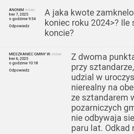
ANONIM
mówi:
A jaka kwote zamknel
kwi 7, 2025
o godzinie 9:54
koniec roku 2024>? Ile
Odpowiedz
koncie?
MIESZKANIEC GMINY W.
mówi:
Z dwoma punkta
kwi 6, 2025
o godzinie 10:18
przy sztandarze
Odpowiedz
udzial w uroczys
nierealny na obe
ze sztandarem 
pozarniczych gm
nie odbywaja si
paru lat. Odkad 