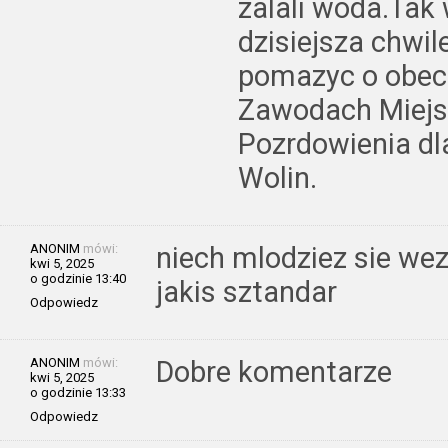
zalali woda.Tak
dzisiejsza chwil
pomazyc o obec
Zawodach Miejs
Pozrdowienia dl
Wolin.
ANONIM
mówi:
niech mlodziez sie wez
kwi 5, 2025
o godzinie 13:40
jakis sztandar
Odpowiedz
ANONIM
mówi:
Dobre komentarze
kwi 5, 2025
o godzinie 13:33
Odpowiedz