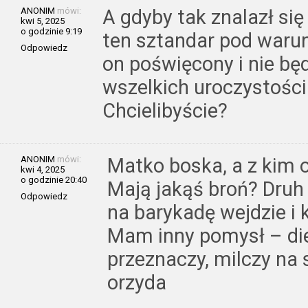
ANONIM
mówi:
A gdyby tak znalazł si
kwi 5, 2025
o godzinie 9:19
ten sztandar pod warun
Odpowiedz
on poświęcony i nie b
wszelkich uroczystości
Chcielibyście?
ANONIM
mówi:
Matko boska, a z kim o
kwi 4, 2025
o godzinie 20:40
Mają jakąś broń? Druh
Odpowiedz
na barykadę wejdzie i 
Mam inny pomysł – die
przeznaczy, milczy na s
orzyda