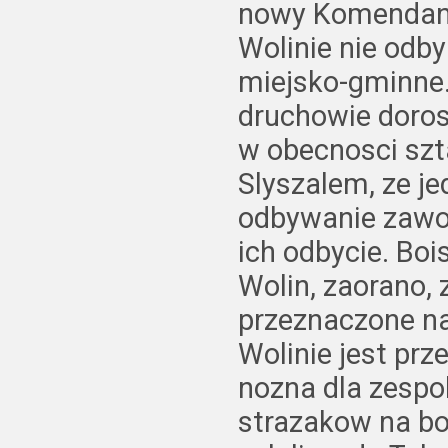
nowy Komendan
Wolinie nie odb
miejsko-gminne.
druchowie doros
w obecnosci szt
Slyszalem, ze j
odbywanie zawod
ich odbycie. Boi
Wolin, zaorano, 
przeznaczone na
Wolinie jest prz
nozna dla zespol
strazakow na boi