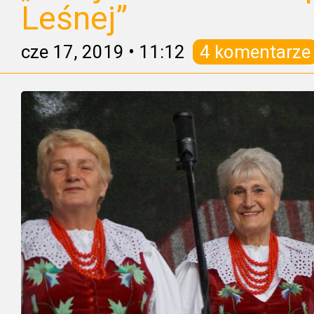
Leśnej”
cze 17, 2019
•
11:12
4 komentarze