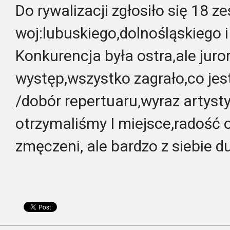
Do rywalizacji zgłosiło się 18 z
woj:lubuskiego,dolnośląskiego
Konkurencja była ostra,ale juro
występ,wszystko zagrało,co jes
/dobór repertuaru,wyraz artystyc
otrzymaliśmy I miejsce,radoś
zmęczeni, ale bardzo z siebie d